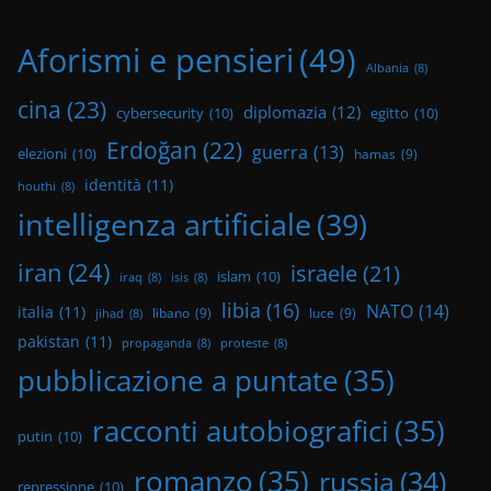
Aforismi e pensieri
(49)
Albania
(8)
cina
(23)
diplomazia
(12)
cybersecurity
(10)
egitto
(10)
Erdoğan
(22)
guerra
(13)
elezioni
(10)
hamas
(9)
identità
(11)
houthi
(8)
intelligenza artificiale
(39)
iran
(24)
israele
(21)
islam
(10)
iraq
(8)
isis
(8)
libia
(16)
NATO
(14)
italia
(11)
libano
(9)
luce
(9)
jihad
(8)
pakistan
(11)
propaganda
(8)
proteste
(8)
pubblicazione a puntate
(35)
racconti autobiografici
(35)
putin
(10)
romanzo
(35)
russia
(34)
repressione
(10)