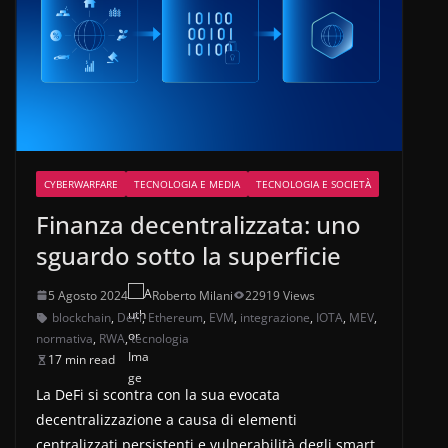
CYBERWARFARE
TECNOLOGIA E MEDIA
TECNOLOGIA E SOCIETÀ
Finanza decentralizzata: uno
sguardo sotto la superficie
5 Agosto 2024
Roberto Milani
22919 Views
blockchain
,
DeFi
,
Ethereum
,
EVM
,
integrazione
,
IOTA
,
MEV
,
normativa
,
RWA
,
tecnologia
17 min read
La DeFi si scontra con la sua evocata
decentralizzazione a causa di elementi
centralizzati persistenti e vulnerabilità degli smart