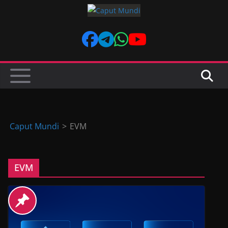
Skip
to
content
Caput Mundi
>
EVM
EVM