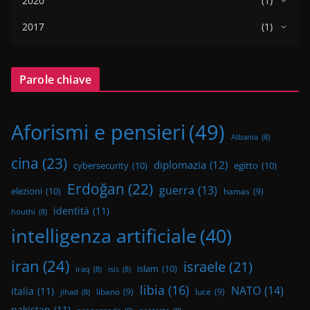
2020
(1)
2017
(1)
Parole chiave
Aforismi e pensieri
(49)
Albania
(8)
cina
(23)
diplomazia
(12)
cybersecurity
(10)
egitto
(10)
Erdoğan
(22)
guerra
(13)
elezioni
(10)
hamas
(9)
identità
(11)
houthi
(8)
intelligenza artificiale
(40)
iran
(24)
israele
(21)
islam
(10)
iraq
(8)
isis
(8)
libia
(16)
NATO
(14)
italia
(11)
libano
(9)
luce
(9)
jihad
(8)
pakistan
(11)