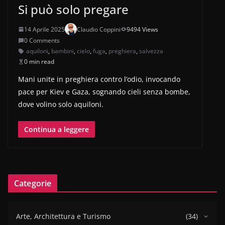
Si può solo pregare
14 Aprile 2025
Claudio Coppini
9494 Views
0 Comments
aquiloni
,
bambini
,
cielo
,
fuga
,
preghiera
,
salvezza
0 min read
Mani unite in preghiera contro l’odio, invocando
pace per Kiev e Gaza, sognando cieli senza bombe,
dove volino solo aquiloni.
Continua a leggere
Categorie
Arte, Architettura e Turismo
(34)