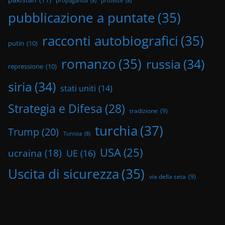
propaganda
(8)
proteste
(8)
pubblicazione a puntate
(35)
racconti autobiografici
(35)
putin
(10)
romanzo
(35)
russia
(34)
repressione
(10)
siria
(34)
stati uniti
(14)
Strategia e Difesa
(28)
tradizione
(9)
turchia
(37)
Trump
(20)
Tunisia
(8)
USA
(25)
ucraina
(18)
UE
(16)
Uscita di sicurezza
(35)
via della seta
(9)