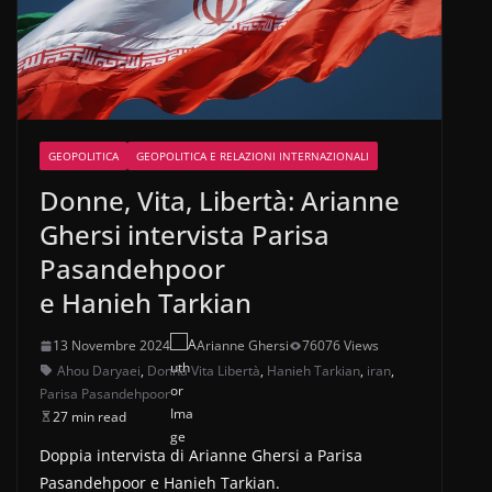
GEOPOLITICA
GEOPOLITICA E RELAZIONI INTERNAZIONALI
Donne, Vita, Libertà: Arianne
Ghersi intervista Parisa
Pasandehpoor
e Hanieh Tarkian
13 Novembre 2024
Arianne Ghersi
76076 Views
Ahou Daryaei
,
Donna Vita Libertà
,
Hanieh Tarkian
,
iran
,
Parisa Pasandehpoor
27 min read
Doppia intervista di Arianne Ghersi a Parisa
Pasandehpoor e Hanieh Tarkian.