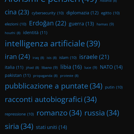
Albania
(8)
cina
(23)
diplomazia
(12)
cybersecurity
(10)
egitto
(10)
Erdoğan
(22)
guerra
(13)
elezioni
(10)
hamas
(9)
identità
(11)
houthi
(8)
intelligenza artificiale
(39)
iran
(24)
israele
(21)
islam
(10)
iraq
(8)
isis
(8)
libia
(16)
NATO
(14)
italia
(11)
libano
(9)
luce
(9)
jihad
(8)
pakistan
(11)
propaganda
(8)
proteste
(8)
pubblicazione a puntate
(34)
putin
(10)
racconti autobiografici
(34)
romanzo
(34)
russia
(34)
repressione
(10)
siria
(34)
stati uniti
(14)