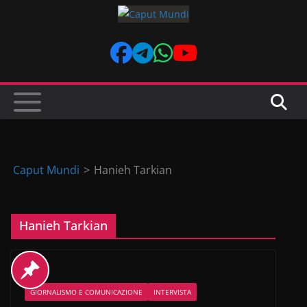
Skip
to
content
Caput Mundi
>
Hanieh Tarkian
Hanieh Tarkian
GIORNALISMO E COMUNICAZIONE
INTERVISTA