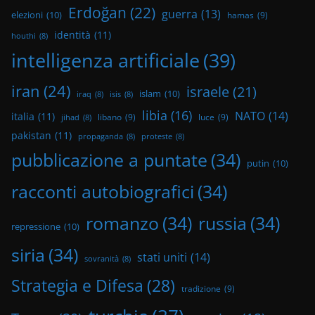
Erdoğan
(22)
guerra
(13)
elezioni
(10)
hamas
(9)
identità
(11)
houthi
(8)
intelligenza artificiale
(39)
iran
(24)
israele
(21)
islam
(10)
iraq
(8)
isis
(8)
libia
(16)
NATO
(14)
italia
(11)
libano
(9)
luce
(9)
jihad
(8)
pakistan
(11)
propaganda
(8)
proteste
(8)
pubblicazione a puntate
(34)
putin
(10)
racconti autobiografici
(34)
romanzo
(34)
russia
(34)
repressione
(10)
siria
(34)
stati uniti
(14)
sovranità
(8)
Strategia e Difesa
(28)
tradizione
(9)