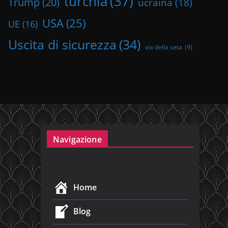
turchia
(37)
Trump
(20)
ucraina
(18)
USA
(25)
UE
(16)
Uscita di sicurezza
(34)
via della seta
(9)
Navigazione
Home
Blog