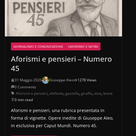
GIORNALISMO E COMUNICAZIONE
UMORISMO E SATIRA
Aforismi e pensieri – Numero
45
31 Maggio 2026
Giuseppe Aleo
1278 Views
0 Comments
Aforismi e pensieri
,
elefante
,
gazzella
,
giraffa
,
iena
,
leone
0 min read
Aforismi e pensieri, una rubrica presentata in
forma di vignette. Opere inedite di Giuseppe Aleo,
in esclusiva per Caput Mundi. Numero 45.