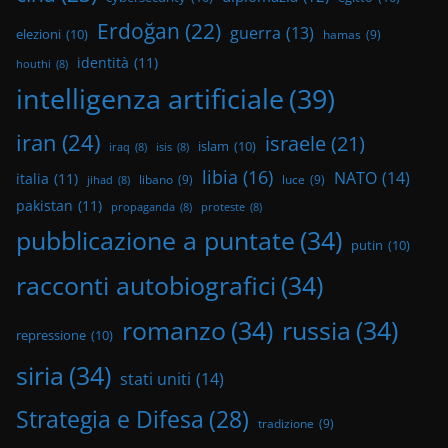
Erdoğan
(22)
guerra
(13)
elezioni
(10)
hamas
(9)
identità
(11)
houthi
(8)
intelligenza artificiale
(39)
iran
(24)
israele
(21)
islam
(10)
iraq
(8)
isis
(8)
libia
(16)
NATO
(14)
italia
(11)
libano
(9)
luce
(9)
jihad
(8)
pakistan
(11)
propaganda
(8)
proteste
(8)
pubblicazione a puntate
(34)
putin
(10)
racconti autobiografici
(34)
romanzo
(34)
russia
(34)
repressione
(10)
siria
(34)
stati uniti
(14)
Strategia e Difesa
(28)
tradizione
(9)