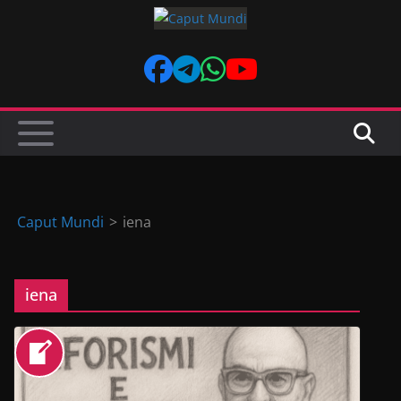
Skip
to
content
Caput Mundi
>
iena
iena