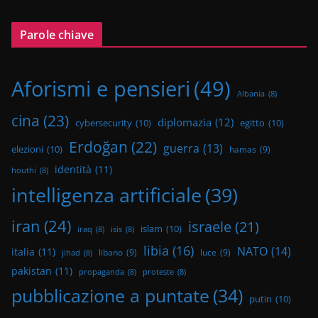
Parole chiave
Aforismi e pensieri
(49)
Albania
(8)
cina
(23)
diplomazia
(12)
cybersecurity
(10)
egitto
(10)
Erdoğan
(22)
guerra
(13)
elezioni
(10)
hamas
(9)
identità
(11)
houthi
(8)
intelligenza artificiale
(39)
iran
(24)
israele
(21)
islam
(10)
iraq
(8)
isis
(8)
libia
(16)
NATO
(14)
italia
(11)
libano
(9)
luce
(9)
jihad
(8)
pakistan
(11)
propaganda
(8)
proteste
(8)
pubblicazione a puntate
(34)
putin
(10)