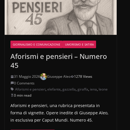
GIORNALISMO E COMUNICAZIONE
UMORISMO E SATIRA
Aforismi e pensieri – Numero
45
31 Maggio 2026
Giuseppe Aleo
1278 Views
0 Comments
Aforismi e pensieri
,
elefante
,
gazzella
,
giraffa
,
iena
,
leone
0 min read
Aforismi e pensieri, una rubrica presentata in
forma di vignette. Opere inedite di Giuseppe Aleo,
in esclusiva per Caput Mundi. Numero 45.