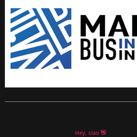
Hey, ciao 👋