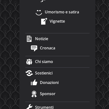
Umorismo e satira
Vignette
Notizie
Cronaca
Chi siamo
Sostienici
Donazioni
Sponsor
Strumenti