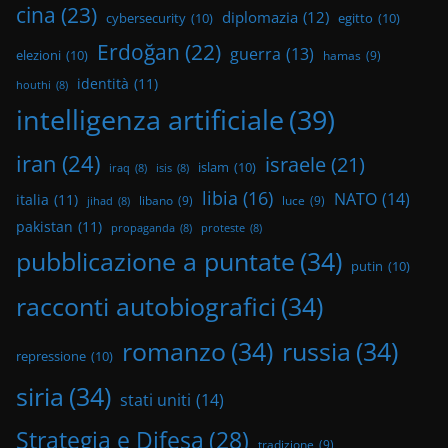
cina
(23)
diplomazia
(12)
cybersecurity
(10)
egitto
(10)
Erdoğan
(22)
guerra
(13)
elezioni
(10)
hamas
(9)
identità
(11)
houthi
(8)
intelligenza artificiale
(39)
iran
(24)
israele
(21)
islam
(10)
iraq
(8)
isis
(8)
libia
(16)
NATO
(14)
italia
(11)
libano
(9)
luce
(9)
jihad
(8)
pakistan
(11)
propaganda
(8)
proteste
(8)
pubblicazione a puntate
(34)
putin
(10)
racconti autobiografici
(34)
romanzo
(34)
russia
(34)
repressione
(10)
siria
(34)
stati uniti
(14)
Strategia e Difesa
(28)
tradizione
(9)