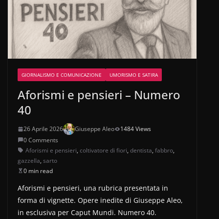
GIORNALISMO E COMUNICAZIONE
UMORISMO E SATIRA
Aforismi e pensieri – Numero
40
26 Aprile 2026
Giuseppe Aleo
1484 Views
0 Comments
Aforismi e pensieri
,
coltivatore di fiori
,
dentista
,
fabbro
,
gazzella
,
sarto
0 min read
Aforismi e pensieri, una rubrica presentata in
forma di vignette. Opere inedite di Giuseppe Aleo,
in esclusiva per Caput Mundi. Numero 40.