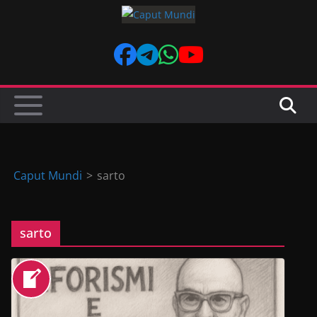
Skip
to
content
Caput Mundi
>
sarto
sarto