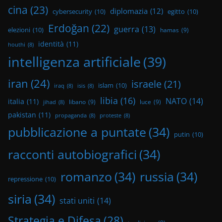
cina
(23)
diplomazia
(12)
cybersecurity
(10)
egitto
(10)
Erdoğan
(22)
guerra
(13)
elezioni
(10)
hamas
(9)
identità
(11)
houthi
(8)
intelligenza artificiale
(39)
iran
(24)
israele
(21)
islam
(10)
iraq
(8)
isis
(8)
libia
(16)
NATO
(14)
italia
(11)
libano
(9)
luce
(9)
jihad
(8)
pakistan
(11)
propaganda
(8)
proteste
(8)
pubblicazione a puntate
(34)
putin
(10)
racconti autobiografici
(34)
romanzo
(34)
russia
(34)
repressione
(10)
siria
(34)
stati uniti
(14)
Strategia e Difesa
(28)