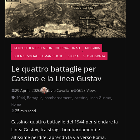
GEOPOLITICA E RELAZIONI INTERNAZIONALI
MILITARIA
SCIENZE SOCIALI E UMANISTICHE
STORIA
STORIOGRAFIA
Le quattro battaglie per
Cassino e la Linea Gustav
29 Aprile 2026
Livio Cavallaro
5658 Views
1944
,
Battaglie
,
bombardamenti
,
cassino
,
linea Gustav
,
Roma
25 min read
Cassino: quattro battaglie del 1944 per sfondare la
Linea Gustav, tra stragi, bombardamenti e
altissime perdite, aprendo la via verso Roma.