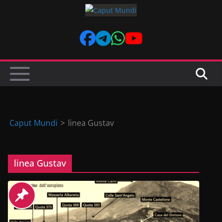
Skip
to
content
Caput Mundi
>
linea Gustav
linea Gustav