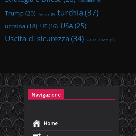
tradizione
(9)
turchia
(37)
Trump
(20)
Tunisia
(8)
USA
(25)
ucraina
(18)
UE
(16)
Uscita di sicurezza
(34)
via della seta
(9)
Navigazione
Home