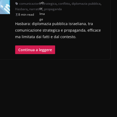
comunicazione strategica
,
conflitto
,
diplomazia pubblica
,
Hasbara
,
narrativa
,
propaganda
8 min read
Hasbara: diplomazia pubblica israeliana, tra
comunicazione strategica e propaganda, efficace
ma limitata dai fatti e dal contesto.
Continua a leggere