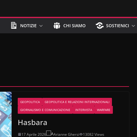
NOTIZIE
CHI SIAMO
SOSTIENICI
GEOPOLITICA
GEOPOLITICA E RELAZIONI INTERNAZIONALI
GIORNALISMO E COMUNICAZIONE
INTERVISTA
WARFARE
Hasbara
17 Aprile 2026
Arianne Ghersi
13082 Views