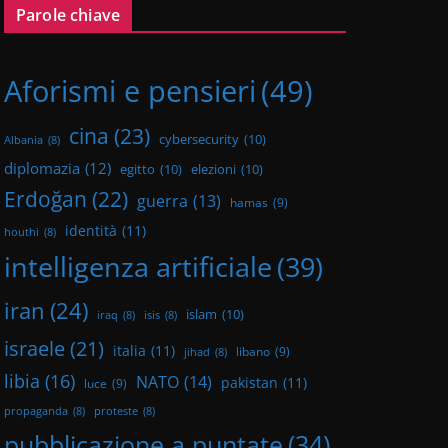
Parole chiave
Aforismi e pensieri
(49)
cina
(23)
cybersecurity
(10)
Albania
(8)
diplomazia
(12)
egitto
(10)
elezioni
(10)
Erdoğan
(22)
guerra
(13)
hamas
(9)
identità
(11)
houthi
(8)
intelligenza artificiale
(39)
iran
(24)
islam
(10)
iraq
(8)
isis
(8)
israele
(21)
italia
(11)
libano
(9)
jihad
(8)
libia
(16)
NATO
(14)
pakistan
(11)
luce
(9)
propaganda
(8)
proteste
(8)
pubblicazione a puntate
(34)