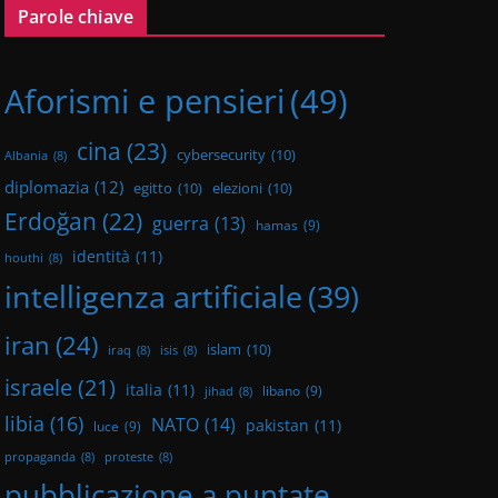
Parole chiave
Aforismi e pensieri
(49)
cina
(23)
cybersecurity
(10)
Albania
(8)
diplomazia
(12)
egitto
(10)
elezioni
(10)
Erdoğan
(22)
guerra
(13)
hamas
(9)
identità
(11)
houthi
(8)
intelligenza artificiale
(39)
iran
(24)
islam
(10)
iraq
(8)
isis
(8)
israele
(21)
italia
(11)
libano
(9)
jihad
(8)
libia
(16)
NATO
(14)
pakistan
(11)
luce
(9)
propaganda
(8)
proteste
(8)
pubblicazione a puntate