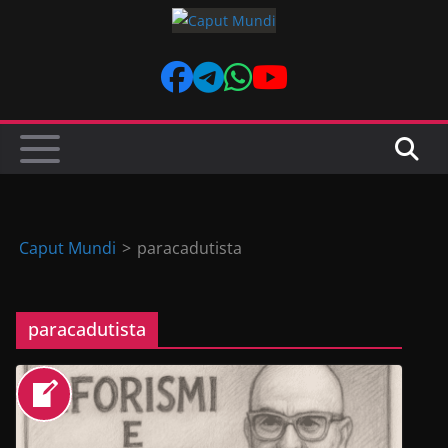
Skip
to
content
Caput Mundi
>
paracadutista
paracadutista