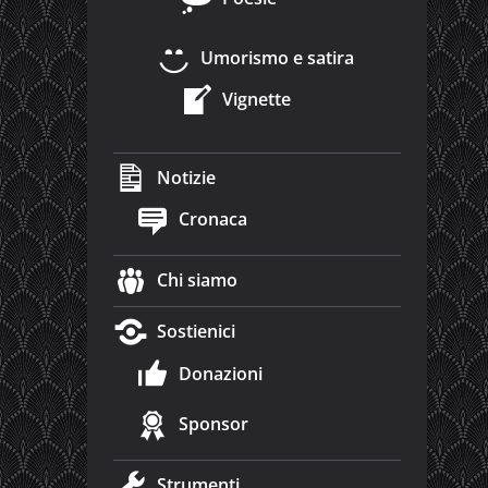
Umorismo e satira
Vignette
Notizie
Cronaca
Chi siamo
Sostienici
Donazioni
Sponsor
Strumenti