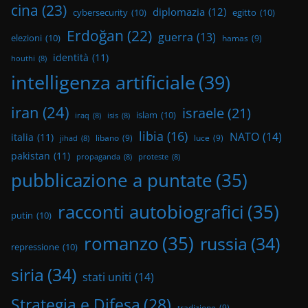
cina
(23)
diplomazia
(12)
cybersecurity
(10)
egitto
(10)
Erdoğan
(22)
guerra
(13)
elezioni
(10)
hamas
(9)
identità
(11)
houthi
(8)
intelligenza artificiale
(39)
iran
(24)
israele
(21)
islam
(10)
iraq
(8)
isis
(8)
libia
(16)
NATO
(14)
italia
(11)
libano
(9)
luce
(9)
jihad
(8)
pakistan
(11)
propaganda
(8)
proteste
(8)
pubblicazione a puntate
(35)
racconti autobiografici
(35)
putin
(10)
romanzo
(35)
russia
(34)
repressione
(10)
siria
(34)
stati uniti
(14)
Strategia e Difesa
(28)
tradizione
(9)