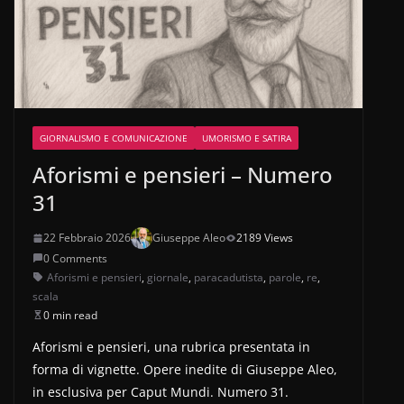
GIORNALISMO E COMUNICAZIONE
UMORISMO E SATIRA
Aforismi e pensieri – Numero
31
22 Febbraio 2026
Giuseppe Aleo
2189 Views
0 Comments
Aforismi e pensieri
,
giornale
,
paracadutista
,
parole
,
re
,
scala
0 min read
Aforismi e pensieri, una rubrica presentata in
forma di vignette. Opere inedite di Giuseppe Aleo,
in esclusiva per Caput Mundi. Numero 31.