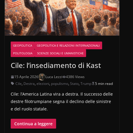
GEOPOLITICA
GEOPOLITICA E RELAZIONI INTERNAZIONALI
POLITOLOGIA
SCIENZE SOCIALI E UMANISTICHE
Cile: l’insediamento di Kast
15 Aprile 2026
Luca Lezzi
4386 Views
Cile
,
Destra
,
elezioni
,
populismo
,
Stato
,
Trump
5 min read
Cile: l’America Latina vira a destra. Il successo delle
destre filotrumpiane segna il declino delle sinistre
e del ruolo statale.
Continua a leggere