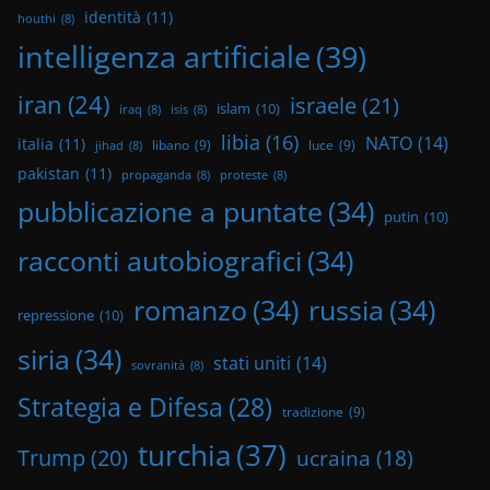
identità
(11)
houthi
(8)
intelligenza artificiale
(39)
iran
(24)
israele
(21)
islam
(10)
iraq
(8)
isis
(8)
libia
(16)
NATO
(14)
italia
(11)
libano
(9)
luce
(9)
jihad
(8)
pakistan
(11)
propaganda
(8)
proteste
(8)
pubblicazione a puntate
(34)
putin
(10)
racconti autobiografici
(34)
romanzo
(34)
russia
(34)
repressione
(10)
siria
(34)
stati uniti
(14)
sovranità
(8)
Strategia e Difesa
(28)
tradizione
(9)
turchia
(37)
Trump
(20)
ucraina
(18)