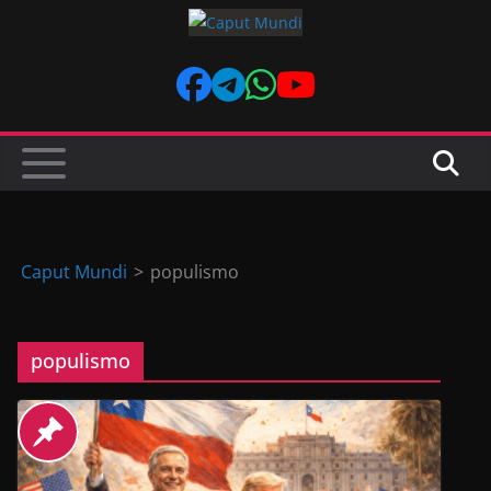
Skip
to
content
Caput Mundi
>
populismo
populismo