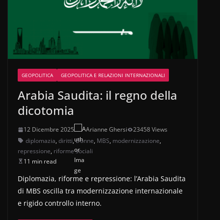
GEOPOLITICA
GEOPOLITICA E RELAZIONI INTERNAZIONALI
Arabia Saudita: il regno della
dicotomia
12 Dicembre 2025
Arianne Ghersi
23458 Views
diplomazia
,
diritti
,
Donne
,
MBS
,
modernizzazione
,
repressione
,
riforme sociali
11 min read
Diplomazia, riforme e repressione: l’Arabia Saudita
di MBS oscilla tra modernizzazione internazionale
e rigido controllo interno.