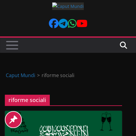
Skip
to
content
Caput Mundi
>
riforme sociali
riforme sociali