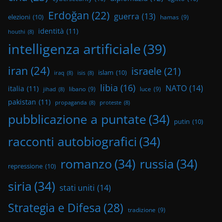
Erdoğan
(22)
guerra
(13)
elezioni
(10)
hamas
(9)
identità
(11)
houthi
(8)
intelligenza artificiale
(39)
iran
(24)
israele
(21)
islam
(10)
iraq
(8)
isis
(8)
libia
(16)
NATO
(14)
italia
(11)
libano
(9)
luce
(9)
jihad
(8)
pakistan
(11)
propaganda
(8)
proteste
(8)
pubblicazione a puntate
(34)
putin
(10)
racconti autobiografici
(34)
romanzo
(34)
russia
(34)
repressione
(10)
siria
(34)
stati uniti
(14)
Strategia e Difesa
(28)
tradizione
(9)