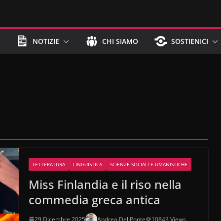
NOTIZIE
CHI SIAMO
SOSTIENICI
LETTERATURA
LINGUISTICA
SCIENZE SOCIALI E UMANISTICHE
Miss Finlandia e il riso nella
commedia greca antica
29 Dicembre 2025
Andrea Del Ponte
10843 Views