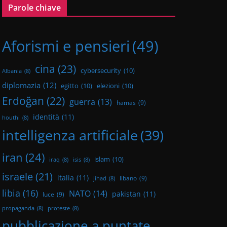
Parole chiave
Aforismi e pensieri
(49)
cina
(23)
cybersecurity
(10)
Albania
(8)
diplomazia
(12)
egitto
(10)
elezioni
(10)
Erdoğan
(22)
guerra
(13)
hamas
(9)
identità
(11)
houthi
(8)
intelligenza artificiale
(39)
iran
(24)
islam
(10)
iraq
(8)
isis
(8)
israele
(21)
italia
(11)
libano
(9)
jihad
(8)
libia
(16)
NATO
(14)
pakistan
(11)
luce
(9)
propaganda
(8)
proteste
(8)
pubblicazione a puntate