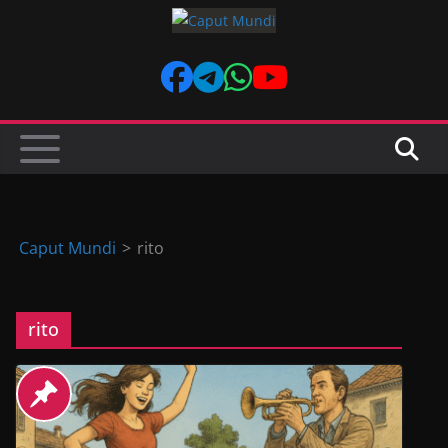
Skip
to
content
Caput Mundi
>
rito
rito