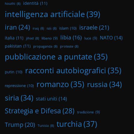
identità
(11)
houthi
(8)
intelligenza artificiale
(39)
iran
(24)
israele
(21)
islam
(10)
iraq
(8)
isis
(8)
libia
(16)
NATO
(14)
italia
(11)
libano
(9)
luce
(9)
jihad
(8)
pakistan
(11)
propaganda
(8)
proteste
(8)
pubblicazione a puntate
(35)
racconti autobiografici
(35)
putin
(10)
romanzo
(35)
russia
(34)
repressione
(10)
siria
(34)
stati uniti
(14)
Strategia e Difesa
(28)
tradizione
(9)
turchia
(37)
Trump
(20)
Tunisia
(8)