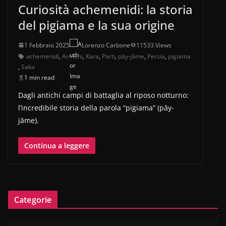
Curiosità achemenidi: la storia
del pigiama e la sua origine
1 Febbraio 2025
Lorenzo Carbone
11533 Views
achemenidi
,
Armeni
,
Kara
,
Parti
,
pāy-jāme
,
Persia
,
pigiama
,
Saka
1 min read
Dagli antichi campi di battaglia al riposo notturno:
l’incredibile storia della parola “pigiama” (pāy-
jāme).
Continua a leggere
Categorie