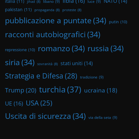
libia
(16)
NATO
(14)
italia
(11)
libano
(9)
luce
(9)
jihad
(8)
pakistan
(11)
propaganda
(8)
proteste
(8)
pubblicazione a puntate
(34)
putin
(10)
racconti autobiografici
(34)
romanzo
(34)
russia
(34)
repressione
(10)
siria
(34)
stati uniti
(14)
sovranità
(8)
Strategia e Difesa
(28)
tradizione
(9)
turchia
(37)
Trump
(20)
ucraina
(18)
USA
(25)
UE
(16)
Uscita di sicurezza
(34)
via della seta
(9)