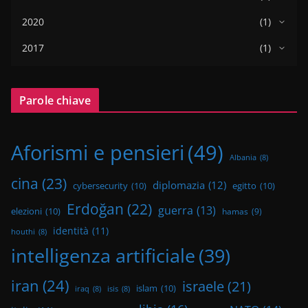
2020
(1)
2017
(1)
Parole chiave
Aforismi e pensieri
(49)
Albania
(8)
cina
(23)
diplomazia
(12)
cybersecurity
(10)
egitto
(10)
Erdoğan
(22)
guerra
(13)
elezioni
(10)
hamas
(9)
identità
(11)
houthi
(8)
intelligenza artificiale
(39)
iran
(24)
israele
(21)
islam
(10)
iraq
(8)
isis
(8)