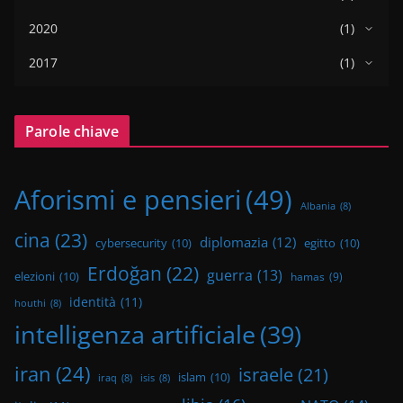
2020
(1)
2017
(1)
Parole chiave
Aforismi e pensieri
(49)
Albania
(8)
cina
(23)
diplomazia
(12)
cybersecurity
(10)
egitto
(10)
Erdoğan
(22)
guerra
(13)
elezioni
(10)
hamas
(9)
identità
(11)
houthi
(8)
intelligenza artificiale
(39)
iran
(24)
israele
(21)
islam
(10)
iraq
(8)
isis
(8)