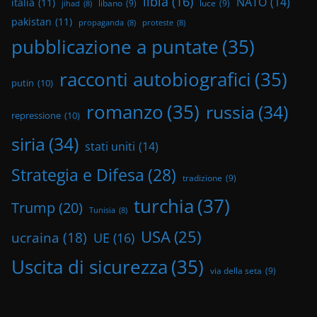
libia
(16)
NATO
(14)
italia
(11)
libano
(9)
luce
(9)
jihad
(8)
pakistan
(11)
propaganda
(8)
proteste
(8)
pubblicazione a puntate
(35)
racconti autobiografici
(35)
putin
(10)
romanzo
(35)
russia
(34)
repressione
(10)
siria
(34)
stati uniti
(14)
Strategia e Difesa
(28)
tradizione
(9)
turchia
(37)
Trump
(20)
Tunisia
(8)
USA
(25)
ucraina
(18)
UE
(16)
Uscita di sicurezza
(35)
via della seta
(9)