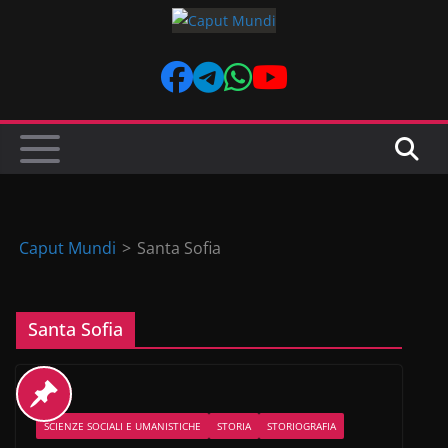
Skip
to
content
Caput Mundi
>
Santa Sofia
Santa Sofia
SCIENZE SOCIALI E UMANISTICHE
STORIA
STORIOGRAFIA