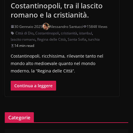
Costantinopoli, tra il lascito
romano e la cristianità.
30 Gennaio 2025
Alessandro Santucci
15848 Views
Città di Dio
,
Costantinopoli
,
cristianità
,
istanbul
,
lascito romano
,
Regina delle Città
,
Santa Sofia
,
turchia
14 min read
Costantinopoli, ricchissima, rilevante tanto nel
mondo alto medioevale quanto nel mondo
moderno, la “Regina delle Città”.
Continua a leggere
Categorie