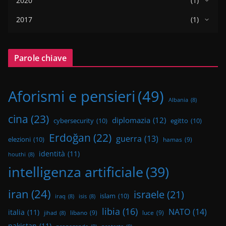
2020
(1)
2017
(1)
Parole chiave
Aforismi e pensieri
(49)
Albania
(8)
cina
(23)
diplomazia
(12)
cybersecurity
(10)
egitto
(10)
Erdoğan
(22)
guerra
(13)
elezioni
(10)
hamas
(9)
identità
(11)
houthi
(8)
intelligenza artificiale
(39)
iran
(24)
israele
(21)
islam
(10)
iraq
(8)
isis
(8)
libia
(16)
NATO
(14)
italia
(11)
libano
(9)
luce
(9)
jihad
(8)
pakistan
(11)