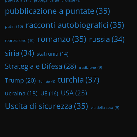
propaganda
(8)
proteste
(8)
pubblicazione a puntate
(35)
racconti autobiografici
(35)
putin
(10)
romanzo
(35)
russia
(34)
repressione
(10)
siria
(34)
stati uniti
(14)
Strategia e Difesa
(28)
tradizione
(9)
turchia
(37)
Trump
(20)
Tunisia
(8)
USA
(25)
ucraina
(18)
UE
(16)
Uscita di sicurezza
(35)
via della seta
(9)