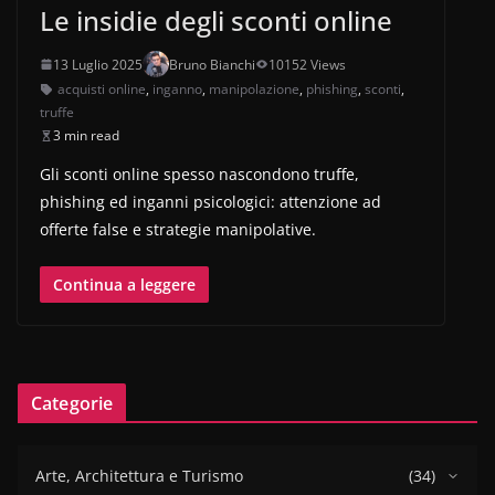
Le insidie degli sconti online
13 Luglio 2025
Bruno Bianchi
10152 Views
acquisti online
,
inganno
,
manipolazione
,
phishing
,
sconti
,
truffe
3 min read
Gli sconti online spesso nascondono truffe,
phishing ed inganni psicologici: attenzione ad
offerte false e strategie manipolative.
Continua a leggere
Categorie
Arte, Architettura e Turismo
(34)