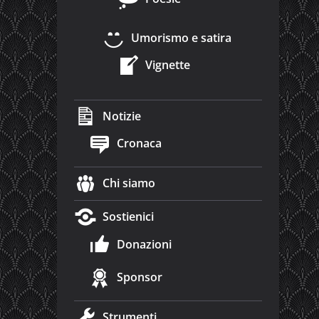
Umorismo e satira
Vignette
Notizie
Cronaca
Chi siamo
Sostienici
Donazioni
Sponsor
Strumenti