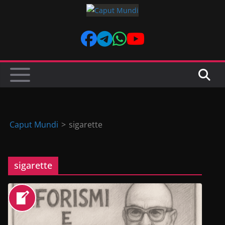
Skip
to
content
Caput Mundi
>
sigarette
sigarette