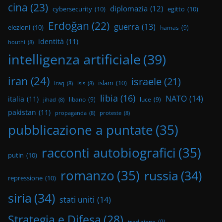
cina
(23)
diplomazia
(12)
cybersecurity
(10)
egitto
(10)
Erdoğan
(22)
guerra
(13)
elezioni
(10)
hamas
(9)
identità
(11)
houthi
(8)
intelligenza artificiale
(39)
iran
(24)
israele
(21)
islam
(10)
iraq
(8)
isis
(8)
libia
(16)
NATO
(14)
italia
(11)
libano
(9)
luce
(9)
jihad
(8)
pakistan
(11)
propaganda
(8)
proteste
(8)
pubblicazione a puntate
(35)
racconti autobiografici
(35)
putin
(10)
romanzo
(35)
russia
(34)
repressione
(10)
siria
(34)
stati uniti
(14)
Strategia e Difesa
(28)
tradizione
(9)