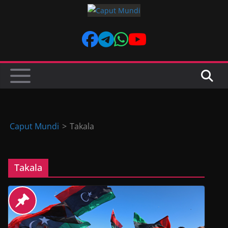
Skip
to
content
Caput Mundi
>
Takala
Takala