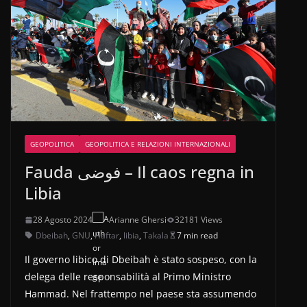
GEOPOLITICA
GEOPOLITICA E RELAZIONI INTERNAZIONALI
Fauda فوضى – Il caos regna in
Libia
28 Agosto 2024
Arianne Ghersi
32181 Views
Dbeibah
,
GNU
,
Haftar
,
libia
,
Takala
7 min read
Il governo libico di Dbeibah è stato sospeso, con la
delega delle responsabilità al Primo Ministro
Hammad. Nel frattempo nel paese sta assumendo