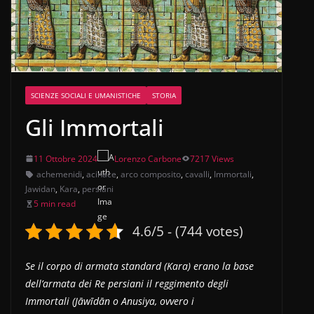
SCIENZE SOCIALI E UMANISTICHE
STORIA
Gli Immortali
11 Ottobre 2024
Lorenzo Carbone
7217 Views
achemenidi
,
acinace
,
arco composito
,
cavalli
,
Immortali
,
Jawidan
,
Kara
,
persiani
5 min read
4.6/5 - (744 votes)
Se il corpo di armata standard (Kara) erano la base
dell’armata dei Re persiani il reggimento degli
Immortali (Jāwīdān o Anusiya, ovvero i