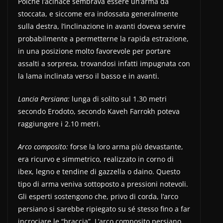
Poiché l’acinace sembrava essere un’arma da
stoccata, e siccome era indossata generalmente
sulla destra, l’inclinazione in avanti doveva servire
probabilmente a permetterne la rapida estrazione,
in una posizione molto favorevole per portare
assalti a sorpresa, trovandosi infatti impugnata con
la lama inclinata verso il basso e in avanti.
Lancia Persiana:
lunga di solito sul 1.30 metri
secondo Erodoto, secondo Kaveh Farrokh poteva
raggiungere i 2.10 metri.
Arco composito:
forse la loro arma più devastante,
era ricurvo e simmetrico, realizzato in corno di
ibex, legno e tendine di gazzella o daino. Questo
tipo di arma veniva sottoposto a pressioni notevoli.
Gli esperti sostengono che, privo di corda, l’arco
persiano si sarebbe ripiegato su sé stesso fino a far
incrociare le “braccia”. L’arco composito persiano