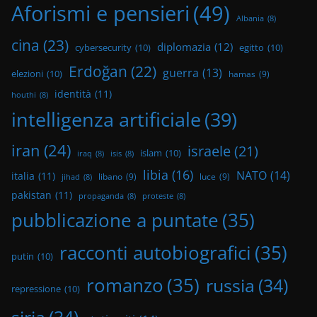
Aforismi e pensieri
(49)
Albania
(8)
cina
(23)
diplomazia
(12)
cybersecurity
(10)
egitto
(10)
Erdoğan
(22)
guerra
(13)
elezioni
(10)
hamas
(9)
identità
(11)
houthi
(8)
intelligenza artificiale
(39)
iran
(24)
israele
(21)
islam
(10)
iraq
(8)
isis
(8)
libia
(16)
NATO
(14)
italia
(11)
libano
(9)
luce
(9)
jihad
(8)
pakistan
(11)
propaganda
(8)
proteste
(8)
pubblicazione a puntate
(35)
racconti autobiografici
(35)
putin
(10)
romanzo
(35)
russia
(34)
repressione
(10)
siria
(34)