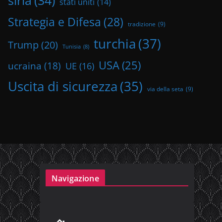
stati uniti
(14)
Strategia e Difesa
(28)
tradizione
(9)
turchia
(37)
Trump
(20)
Tunisia
(8)
USA
(25)
ucraina
(18)
UE
(16)
Uscita di sicurezza
(35)
via della seta
(9)
Navigazione