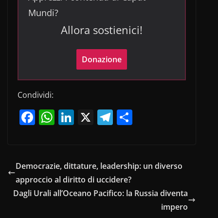
Mundi?
Allora sostienici!
Donazione
Condividi:
F
W
Li
X
T
C
a
h
n
el
o
c
at
k
e
n
e
s
e
gr
di
Democrazie, dittature, leadership: un diverso
b
A
dI
a
vi
approccio al diritto di uccidere?
o
p
n
m
di
Dagli Urali all’Oceano Pacifico: la Russia diventa
o
p
impero