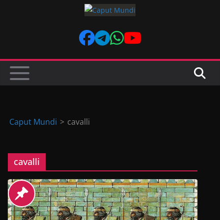
Skip
to
content
Caput Mundi
>
cavalli
cavalli