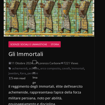
SCIENZE SOCIALI E UMANISTICHE
STORIA
Gli Immortali
11 Ottobre 2024
Lorenzo Carbone
7221 Views
achemenidi
,
acinace
,
arco composito
,
cavalli
,
Immortali
,
Jawidan
,
Kara
,
persiani
5 min read
Il reggimento degli Immortali, élite dell’esercito
achemenide, rappresentava l’apice della forza
militare persiana, noto per abilità,
equipaggiamento e disciplina.