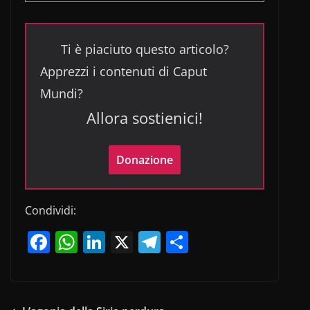
Ti è piaciuto questo articolo?
Apprezzi i contenuti di Caput
Mundi?
Allora sostienici!
Donazione
Condividi:
F
W
Li
X
T
C
a
h
n
el
o
c
at
k
e
n
e
s
e
gr
di