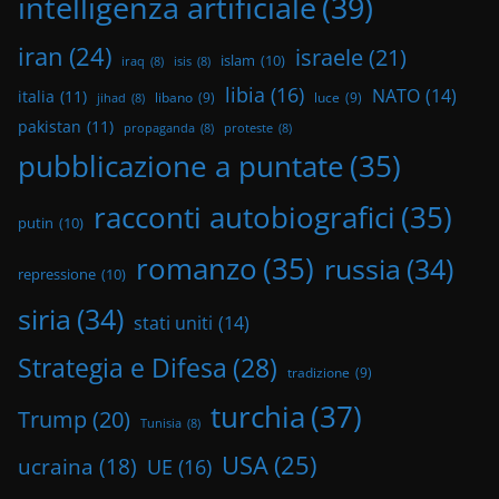
intelligenza artificiale
(39)
iran
(24)
israele
(21)
islam
(10)
iraq
(8)
isis
(8)
libia
(16)
NATO
(14)
italia
(11)
libano
(9)
luce
(9)
jihad
(8)
pakistan
(11)
propaganda
(8)
proteste
(8)
pubblicazione a puntate
(35)
racconti autobiografici
(35)
putin
(10)
romanzo
(35)
russia
(34)
repressione
(10)
siria
(34)
stati uniti
(14)
Strategia e Difesa
(28)
tradizione
(9)
turchia
(37)
Trump
(20)
Tunisia
(8)
USA
(25)
ucraina
(18)
UE
(16)