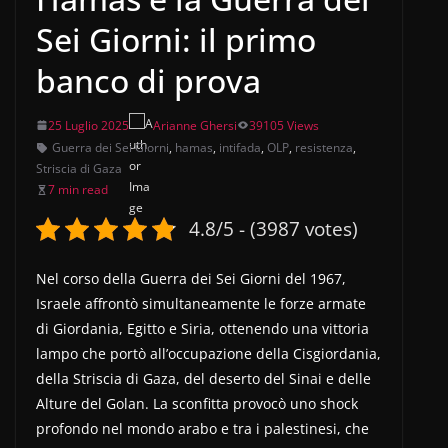
Sei Giorni: il primo
banco di prova
25 Luglio 2025
Arianne Ghersi
39105 Views
Guerra dei Sei Giorni
,
hamas
,
intifada
,
OLP
,
resistenza
,
Striscia di Gaza
7 min read
4.8/5 - (3987 votes)
Nel corso della Guerra dei Sei Giorni del 1967,
Israele affrontò simultaneamente le forze armate
di Giordania, Egitto e Siria, ottenendo una vittoria
lampo che portò all’occupazione della Cisgiordania,
della Striscia di Gaza, del deserto del Sinai e delle
Alture del Golan. La sconfitta provocò uno shock
profondo nel mondo arabo e tra i palestinesi, che