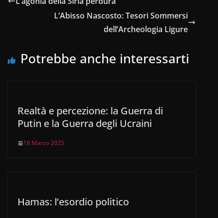
L’agonia della Siria perdura
b
A
dI
a
vi
L’Abisso Nascosto: Tesori Sommersi
o
p
n
m
di
dell’Archeologia Ligure
o
p
Potrebbe anche interessarti
k
Realtà e percezione: la Guerra di
Putin e la Guerra degli Ucraini
18 Marzo 2025
Hamas: l’esordio politico