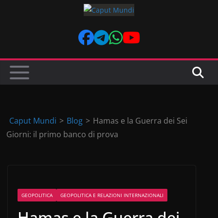
Skip
to
content
Caput Mundi
>
Blog
>
Hamas e la Guerra dei Sei
Giorni: il primo banco di prova
GEOPOLITICA
GEOPOLITICA E RELAZIONI INTERNAZIONALI
Hamas e la Guerra dei