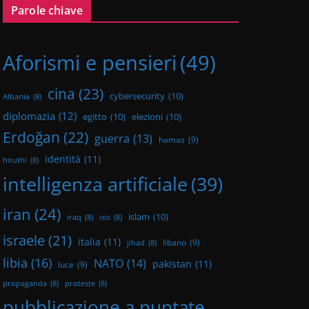
Parole chiave
Aforismi e pensieri
(49)
cina
(23)
cybersecurity
(10)
Albania
(8)
diplomazia
(12)
egitto
(10)
elezioni
(10)
Erdoğan
(22)
guerra
(13)
hamas
(9)
identità
(11)
houthi
(8)
intelligenza artificiale
(39)
iran
(24)
islam
(10)
iraq
(8)
isis
(8)
israele
(21)
italia
(11)
libano
(9)
jihad
(8)
libia
(16)
NATO
(14)
pakistan
(11)
luce
(9)
propaganda
(8)
proteste
(8)
pubblicazione a puntate