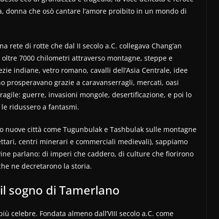
ta, donna che osò cantare l’amore proibito in un mondo di
a rete di rotte che dal II secolo a.C. collegava Chang’an
r oltre 7000 chilometri attraverso montagne, steppe e
zie indiane, vetro romano, cavalli dell’Asia Centrale, idee
vano prosperavano grazie a caravanserragli, mercati, oasi
fragile: guerre, invasioni mongole, desertificazione, e poi lo
 le ridussero a fantasmi.
ano nuove città come Tugunbulak e Tashbulak sulle montagne
ettari, centri minerari e commerciali medievali), sappiamo
ine parlano: di imperi che caddero, di culture che fiorirono
che ne decretarono la storia.
 il sogno di Tamerlano
più celebre. Fondata almeno dall’VIII secolo a.C. come