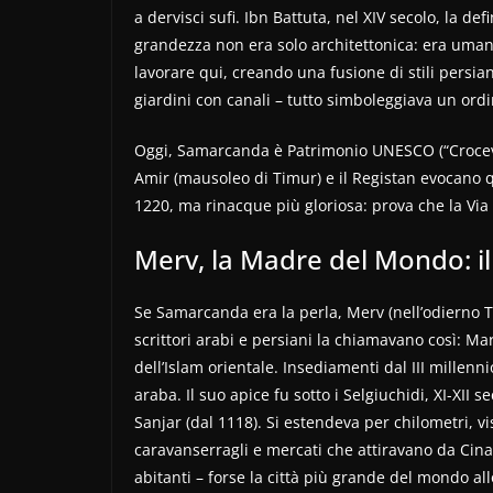
a dervisci sufi. Ibn Battuta, nel XIV secolo, la de
grandezza non era solo architettonica: era umana
lavorare qui, creando una fusione di stili persiani
giardini con canali – tutto simboleggiava un ord
Oggi, Samarcanda è Patrimonio UNESCO (“Crocevia
Amir (mausoleo di Timur) e il Registan evocano q
1220, ma rinacque più gloriosa: prova che la Via 
Merv, la Madre del Mondo: il
Se Samarcanda era la perla, Merv (nell’odierno 
scrittori arabi e persiani la chiamavano così: Ma
dell’Islam orientale. Insediamenti dal III millenn
araba. Il suo apice fu sotto i Selgiuchidi, XI-XI
Sanjar (dal 1118). Si estendeva per chilometri, vis
caravanserragli e mercati che attiravano da Cin
abitanti – forse la città più grande del mondo a