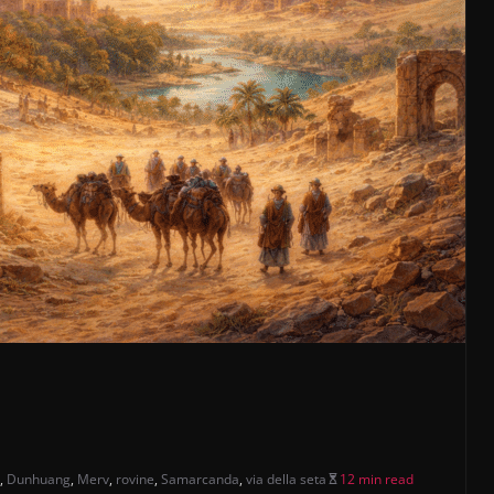
,
Dunhuang
,
Merv
,
rovine
,
Samarcanda
,
via della seta
12 min read