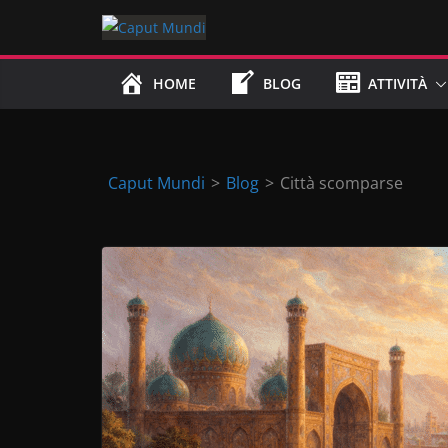
Skip
to
content
HOME
BLOG
ATTIVITÀ
Caput Mundi
>
Blog
>
Città scomparse