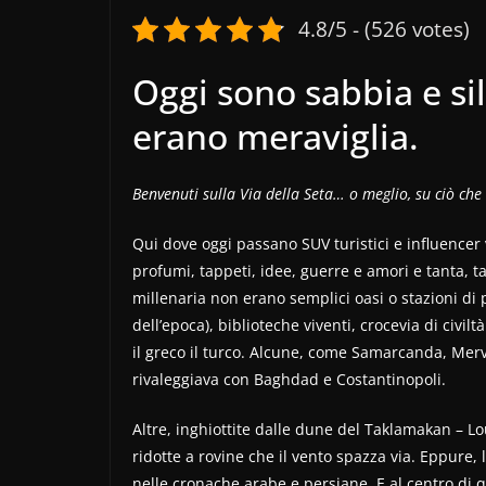
4.8/5 - (526 votes)
Oggi sono sabbia e si
erano meraviglia.
Benvenuti sulla Via della Seta… o meglio, su ciò che 
Qui dove oggi passano SUV turistici e influencer
profumi, tappeti, idee, guerre e amori e tanta, t
millenaria non erano semplici oasi o stazioni di 
dell’epoca), biblioteche viventi, crocevia di civil
il greco il turco. Alcune, come Samarcanda, Mer
rivaleggiava con Baghdad e Costantinopoli.
Altre, inghiottite dalle dune del Taklamakan – L
ridotte a rovine che il vento spazza via. Eppure, 
nelle cronache arabe e persiane. E al centro di q