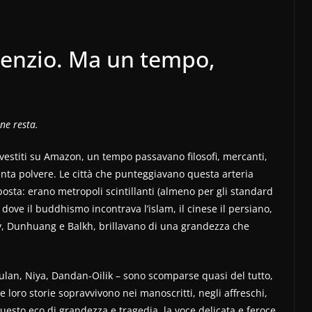
lenzio. Ma un tempo,
ne resta.
 vestiti su Amazon, un tempo passavano filosofi, mercanti,
anta polvere. Le città che punteggiavano questa arteria
posta: erano metropoli scintillanti (almeno per gli standard
tà dove il buddhismo incontrava l’islam, il cinese il persiano,
v, Dunhuang e Balkh, brillavano di una grandezza che
oulan, Niya, Dandan-Oilik – sono scomparse quasi del tutto,
le loro storie sopravvivono nei manoscritti, negli affreschi,
uesto eco di grandezza e tragedia, la voce delicata e feroce