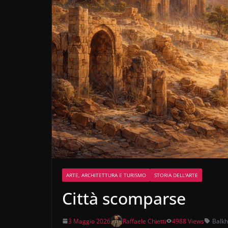
ARTE, ARCHITETTURA E TURISMO
STORIA DELL'ARTE
Città scomparse
3 Maggio 2026
Raffaele Chietti
4988 Views
Balkh