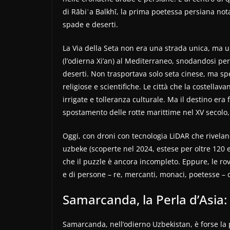
di Rābiʿa Balkhī, la prima poetessa persiana no
spade e deserti.
La Via della Seta non era una strada unica, ma un
(l’odierna Xi’an) al Mediterraneo, snodandosi pe
deserti. Non trasportava solo seta cinese, ma spe
religiose e scientifiche. Le città che la costella
irrigate e tolleranza culturale. Ma il destino era 
spostamento delle rotte marittime nel XV secolo,
Oggi, con droni con tecnologia LiDAR che rivel
uzbeke (scoperte nel 2024, estese per oltre 120 
che il puzzle è ancora incompleto. Eppure, le rov
e di persone – re, mercanti, monaci, poetesse – 
Samarcanda, la Perla d’Asia:
Samarcanda, nell’odierno Uzbekistan, è forse la 