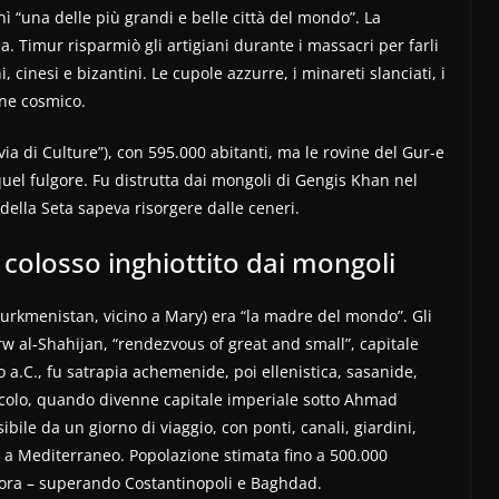
finì “una delle più grandi e belle città del mondo”. La
. Timur risparmiò gli artigiani durante i massacri per farli
, cinesi e bizantini. Le cupole azzurre, i minareti slanciati, i
ine cosmico.
 di Culture”), con 595.000 abitanti, ma le rovine del Gur-e
uel fulgore. Fu distrutta dai mongoli di Gengis Khan nel
della Seta sapeva risorgere dalle ceneri.
 colosso inghiottito dai mongoli
Turkmenistan, vicino a Mary) era “la madre del mondo”. Gli
rw al-Shahijan, “rendezvous of great and small”, capitale
io a.C., fu satrapia achemenide, poi ellenistica, sasanide,
I secolo, quando divenne capitale imperiale sotto Ahmad
ibile da un giorno di viaggio, con ponti, canali, giardini,
a a Mediterraneo. Popolazione stimata fino a 500.000
llora – superando Costantinopoli e Baghdad.