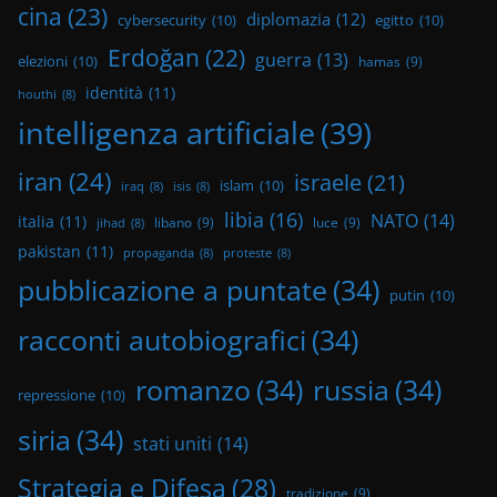
cina
(23)
diplomazia
(12)
cybersecurity
(10)
egitto
(10)
Erdoğan
(22)
guerra
(13)
elezioni
(10)
hamas
(9)
identità
(11)
houthi
(8)
intelligenza artificiale
(39)
iran
(24)
israele
(21)
islam
(10)
iraq
(8)
isis
(8)
libia
(16)
NATO
(14)
italia
(11)
libano
(9)
luce
(9)
jihad
(8)
pakistan
(11)
propaganda
(8)
proteste
(8)
pubblicazione a puntate
(34)
putin
(10)
racconti autobiografici
(34)
romanzo
(34)
russia
(34)
repressione
(10)
siria
(34)
stati uniti
(14)
Strategia e Difesa
(28)
tradizione
(9)