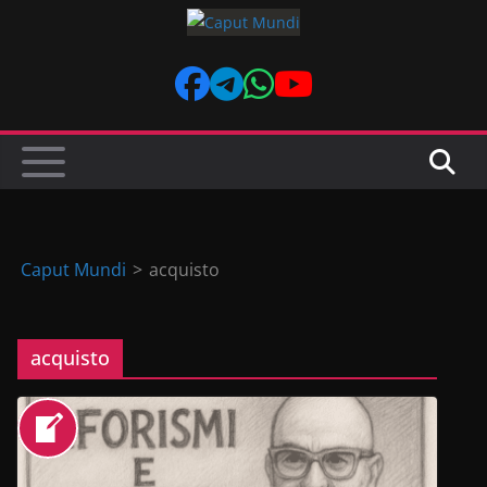
Skip
to
content
Caput Mundi
>
acquisto
acquisto