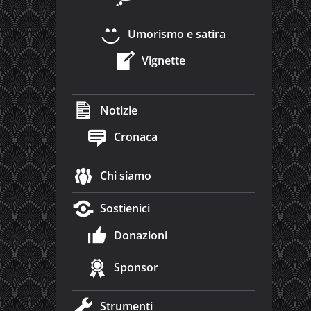
Umorismo e satira
Vignette
Notizie
Cronaca
Chi siamo
Sostienici
Donazioni
Sponsor
Strumenti