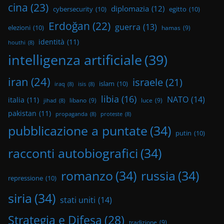
cina
(23)
diplomazia
(12)
cybersecurity
(10)
egitto
(10)
Erdoğan
(22)
guerra
(13)
elezioni
(10)
hamas
(9)
identità
(11)
houthi
(8)
intelligenza artificiale
(39)
iran
(24)
israele
(21)
islam
(10)
iraq
(8)
isis
(8)
libia
(16)
NATO
(14)
italia
(11)
libano
(9)
luce
(9)
jihad
(8)
pakistan
(11)
propaganda
(8)
proteste
(8)
pubblicazione a puntate
(34)
putin
(10)
racconti autobiografici
(34)
romanzo
(34)
russia
(34)
repressione
(10)
siria
(34)
stati uniti
(14)
Strategia e Difesa
(28)
tradizione
(9)