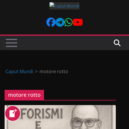
Skip
to
content
Caput Mundi
>
motore rotto
motore rotto