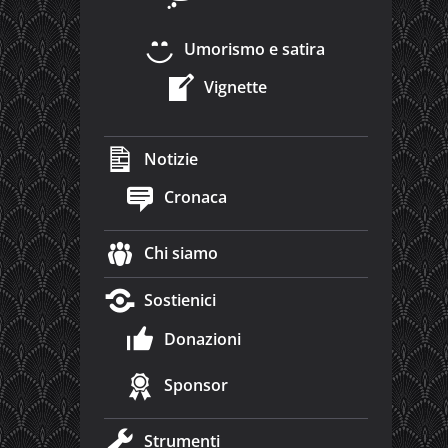
Umorismo e satira
Vignette
Notizie
Cronaca
Chi siamo
Sostienici
Donazioni
Sponsor
Strumenti