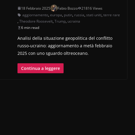
18 Febbraio 2025
Fabio Bozzo
21816 Views
aggiornamento
,
europa
,
putin
,
russia
,
stati uniti
,
terre rare
,
Theodore Roosevelt
,
Trump
,
ucraina
6 min read
Analisi della situazione geopolitica del conflitto
russo-ucraino: aggiornamento a metà febbraio
2025 con uno sguardo oltreoceano.
Continua a leggere