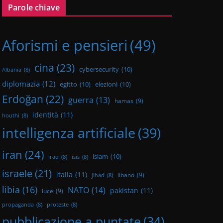
Parole chiave
Aforismi e pensieri
(49)
cina
(23)
cybersecurity
(10)
Albania
(8)
diplomazia
(12)
egitto
(10)
elezioni
(10)
Erdoğan
(22)
guerra
(13)
hamas
(9)
identità
(11)
houthi
(8)
intelligenza artificiale
(39)
iran
(24)
islam
(10)
iraq
(8)
isis
(8)
israele
(21)
italia
(11)
libano
(9)
jihad
(8)
libia
(16)
NATO
(14)
pakistan
(11)
luce
(9)
propaganda
(8)
proteste
(8)
pubblicazione a puntate
(34)