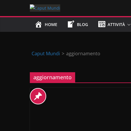
Skip
to
content
HOME
BLOG
ATTIVITÀ
Caput Mundi
>
aggiornamento
aggiornamento