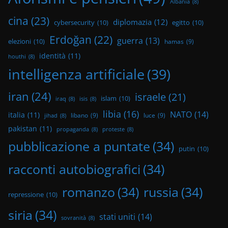
Albania
(8)
cina
(23)
diplomazia
(12)
cybersecurity
(10)
egitto
(10)
Erdoğan
(22)
guerra
(13)
elezioni
(10)
hamas
(9)
identità
(11)
houthi
(8)
intelligenza artificiale
(39)
iran
(24)
israele
(21)
islam
(10)
iraq
(8)
isis
(8)
libia
(16)
NATO
(14)
italia
(11)
libano
(9)
luce
(9)
jihad
(8)
pakistan
(11)
propaganda
(8)
proteste
(8)
pubblicazione a puntate
(34)
putin
(10)
racconti autobiografici
(34)
romanzo
(34)
russia
(34)
repressione
(10)
siria
(34)
stati uniti
(14)
sovranità
(8)