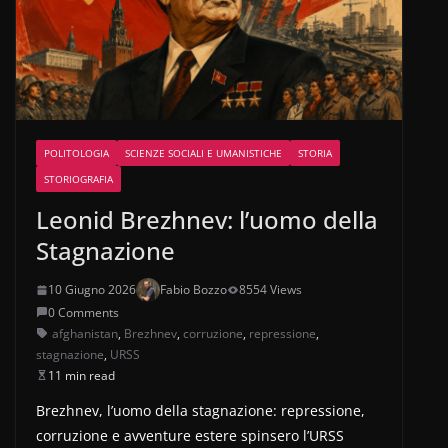
POLITOLOGIA
SCIENZE SOCIALI E UMANISTICHE
STORIA
STORIOGRAFIA
Leonid Brezhnev: l’uomo della
Stagnazione
10 Giugno 2026
Fabio Bozzo
8554 Views
0 Comments
afghanistan
,
Brezhnev
,
corruzione
,
repressione
,
stagnazione
,
URSS
11 min read
Brezhnev, l’uomo della stagnazione: repressione,
corruzione e avventure estere spinsero l’URSS