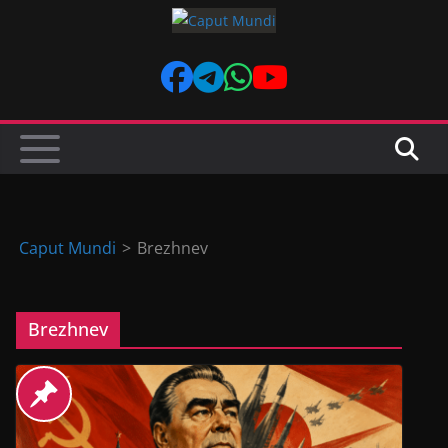
Skip
to
content
Caput Mundi
>
Brezhnev
Brezhnev