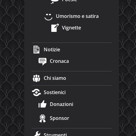
Umorismo e satira
Vignette
Notizie
Cronaca
Chi siamo
Sostienici
Donazioni
Sponsor
Strumenti