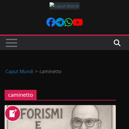
Skip
to
content
Caput Mundi
>
caminetto
caminetto