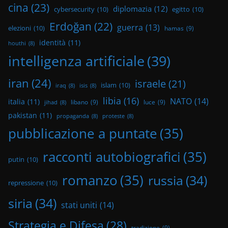
cina
(23)
diplomazia
(12)
cybersecurity
(10)
egitto
(10)
Erdoğan
(22)
guerra
(13)
elezioni
(10)
hamas
(9)
identità
(11)
houthi
(8)
intelligenza artificiale
(39)
iran
(24)
israele
(21)
islam
(10)
iraq
(8)
isis
(8)
libia
(16)
NATO
(14)
italia
(11)
libano
(9)
luce
(9)
jihad
(8)
pakistan
(11)
propaganda
(8)
proteste
(8)
pubblicazione a puntate
(35)
racconti autobiografici
(35)
putin
(10)
romanzo
(35)
russia
(34)
repressione
(10)
siria
(34)
stati uniti
(14)
Strategia e Difesa
(28)
tradizione
(9)