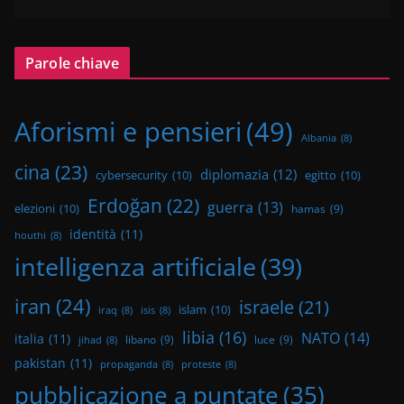
Parole chiave
Aforismi e pensieri
(49)
Albania
(8)
cina
(23)
diplomazia
(12)
cybersecurity
(10)
egitto
(10)
Erdoğan
(22)
guerra
(13)
elezioni
(10)
hamas
(9)
identità
(11)
houthi
(8)
intelligenza artificiale
(39)
iran
(24)
israele
(21)
islam
(10)
iraq
(8)
isis
(8)
libia
(16)
NATO
(14)
italia
(11)
libano
(9)
luce
(9)
jihad
(8)
pakistan
(11)
propaganda
(8)
proteste
(8)
pubblicazione a puntate
(35)