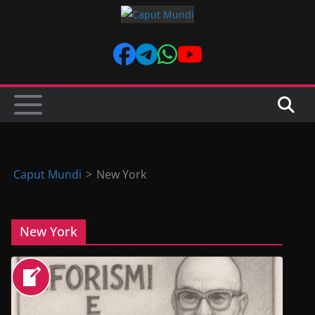
Skip
to
content
Caput Mundi
>
New York
New York