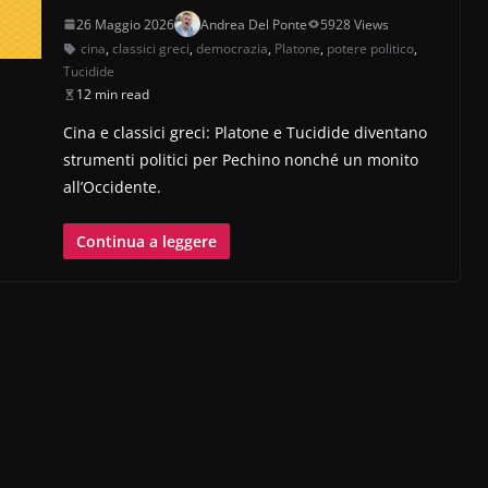
26 Maggio 2026
Andrea Del Ponte
5928 Views
cina
,
classici greci
,
democrazia
,
Platone
,
potere politico
,
Tucidide
12 min read
Cina e classici greci: Platone e Tucidide diventano
strumenti politici per Pechino nonché un monito
all’Occidente.
Continua a leggere