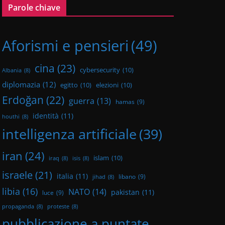
Parole chiave
Aforismi e pensieri
(49)
cina
(23)
cybersecurity
(10)
Albania
(8)
diplomazia
(12)
egitto
(10)
elezioni
(10)
Erdoğan
(22)
guerra
(13)
hamas
(9)
identità
(11)
houthi
(8)
intelligenza artificiale
(39)
iran
(24)
islam
(10)
iraq
(8)
isis
(8)
israele
(21)
italia
(11)
libano
(9)
jihad
(8)
libia
(16)
NATO
(14)
pakistan
(11)
luce
(9)
propaganda
(8)
proteste
(8)
pubblicazione a puntate