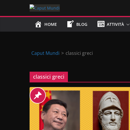
Skip
to
content
HOME
BLOG
ATTIVITÀ
Caput Mundi
>
classici greci
classici greci