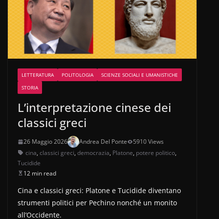
LETTERATURA
POLITOLOGIA
SCIENZE SOCIALI E UMANISTICHE
STORIA
L’interpretazione cinese dei
classici greci
26 Maggio 2026
Andrea Del Ponte
5910 Views
cina
,
classici greci
,
democrazia
,
Platone
,
potere politico
,
Tucidide
12 min read
Cina e classici greci: Platone e Tucidide diventano
strumenti politici per Pechino nonché un monito
all’Occidente.