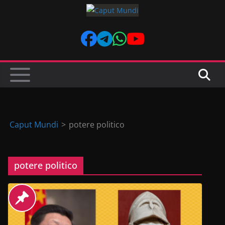
Skip
to
content
Caput Mundi
>
potere politico
potere politico