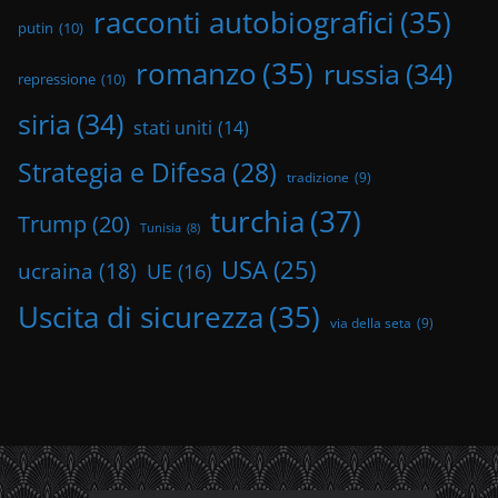
racconti autobiografici
(35)
putin
(10)
romanzo
(35)
russia
(34)
repressione
(10)
siria
(34)
stati uniti
(14)
Strategia e Difesa
(28)
tradizione
(9)
turchia
(37)
Trump
(20)
Tunisia
(8)
USA
(25)
ucraina
(18)
UE
(16)
Uscita di sicurezza
(35)
via della seta
(9)