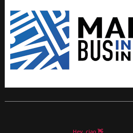
Hey, ciao 👋