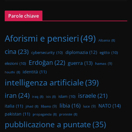
Parole chiave
Aforismi e pensieri
(49)
Albania
(8)
cina
(23)
diplomazia
(12)
cybersecurity
(10)
egitto
(10)
Erdoğan
(22)
guerra
(13)
elezioni
(10)
hamas
(9)
identità
(11)
houthi
(8)
intelligenza artificiale
(39)
iran
(24)
israele
(21)
islam
(10)
iraq
(8)
isis
(8)
libia
(16)
NATO
(14)
italia
(11)
libano
(9)
luce
(9)
jihad
(8)
pakistan
(11)
propaganda
(8)
proteste
(8)
pubblicazione a puntate
(35)