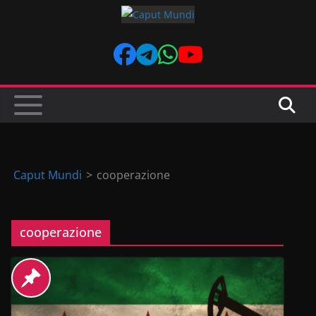
Skip
to
content
Caput Mundi
>
cooperazione
cooperazione