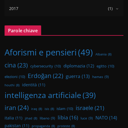
2017
(1)
Parole chiave
Aforismi e pensieri
(49)
Albania
(8)
cina
(23)
diplomazia
(12)
cybersecurity
(10)
egitto
(10)
Erdoğan
(22)
guerra
(13)
elezioni
(10)
hamas
(9)
identità
(11)
houthi
(8)
intelligenza artificiale
(39)
iran
(24)
israele
(21)
islam
(10)
iraq
(8)
isis
(8)
libia
(16)
NATO
(14)
italia
(11)
libano
(9)
luce
(9)
jihad
(8)
pakistan
(11)
propaganda
(8)
proteste
(8)