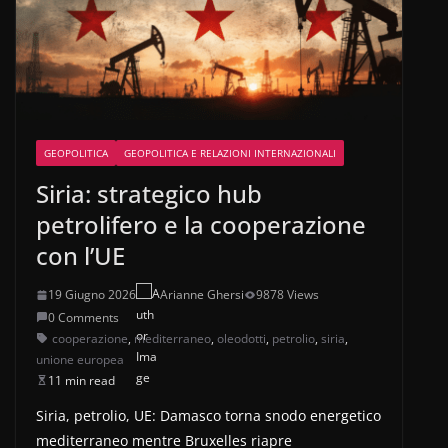
GEOPOLITICA
GEOPOLITICA E RELAZIONI INTERNAZIONALI
Siria: strategico hub
petrolifero e la cooperazione
con l’UE
19 Giugno 2026
Arianne Ghersi
9878 Views
0 Comments
cooperazione
,
mediterraneo
,
oleodotti
,
petrolio
,
siria
,
unione europea
11 min read
Siria, petrolio, UE: Damasco torna snodo energetico
mediterraneo mentre Bruxelles riapre