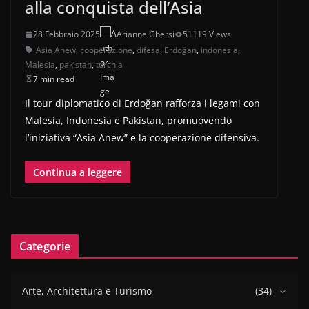
alla conquista dell’Asia
28 Febbraio 2025
Arianne Ghersi
51119 Views
Asia Anew
,
cooperazione
,
difesa
,
Erdoğan
,
indonesia
,
Malesia
,
pakistan
,
turchia
7 min read
Il tour diplomatico di Erdoğan rafforza i legami con
Malesia, Indonesia e Pakistan, promuovendo
l’iniziativa “Asia Anew” e la cooperazione difensiva.
Continua a leggere
Categorie
Arte, Architettura e Turismo
(34)