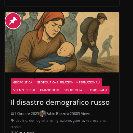
GEOPOLITICA
GEOPOLITICA E RELAZIONI INTERNAZIONALI
SCIENZE SOCIALI E UMANISTICHE
SOCIOLOGIA
STORIOGRAFIA
Il disastro demografico russo
1 Ottobre 2025
Fabio Bozzo
25885 Views
declino
,
demografia
,
emigrazione
,
guerra
,
repressione
,
russia
10 min read