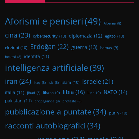
Aforismi e pensieri
(49)
Albania
(8)
cina
(23)
diplomazia
(12)
cybersecurity
(10)
egitto
(10)
Erdoğan
(22)
guerra
(13)
elezioni
(10)
hamas
(9)
identità
(11)
houthi
(8)
intelligenza artificiale
(39)
iran
(24)
israele
(21)
islam
(10)
iraq
(8)
isis
(8)
libia
(16)
NATO
(14)
italia
(11)
libano
(9)
luce
(9)
jihad
(8)
pakistan
(11)
propaganda
(8)
proteste
(8)
pubblicazione a puntate
(34)
putin
(10)
racconti autobiografici
(34)