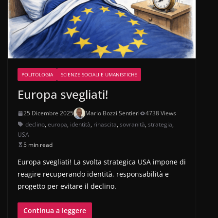
POLITOLOGIA
SCIENZE SOCIALI E UMANISTICHE
Europa svegliati!
25 Dicembre 2025
Mario Bozzi Sentieri
4738 Views
declino
,
europa
,
identità
,
rinascita
,
sovranità
,
strategia
,
USA
5 min read
Europa svegliati! La svolta strategica USA impone di
reagire recuperando identità, responsabilità e
progetto per evitare il declino.
Continua a leggere