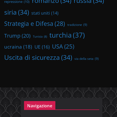
romanzo
(34)
russia
(34)
repressione
(10)
siria
(34)
stati uniti
(14)
Strategia e Difesa
(28)
tradizione
(9)
turchia
(37)
Trump
(20)
Tunisia
(8)
USA
(25)
ucraina
(18)
UE
(16)
Uscita di sicurezza
(34)
via della seta
(9)
Navigazione