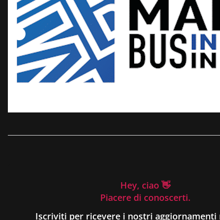
Hey, ciao 👋
Piacere di conoscerti.
Iscriviti per ricevere i nostri aggiornamenti 