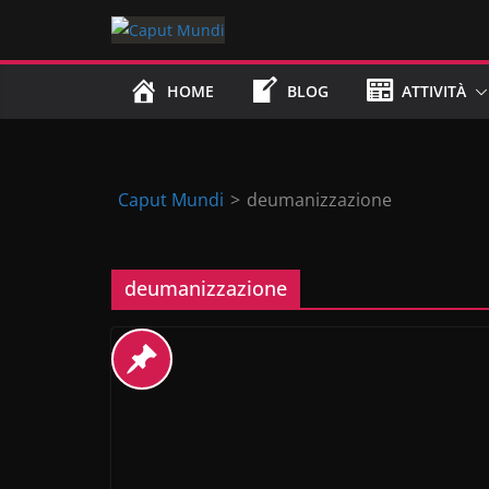
Skip
to
content
HOME
BLOG
ATTIVITÀ
Caput Mundi
>
deumanizzazione
deumanizzazione