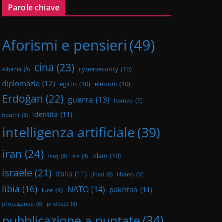
Parole chiave
Aforismi e pensieri
(49)
cina
(23)
cybersecurity
(10)
Albania
(8)
diplomazia
(12)
egitto
(10)
elezioni
(10)
Erdoğan
(22)
guerra
(13)
hamas
(9)
identità
(11)
houthi
(8)
intelligenza artificiale
(39)
iran
(24)
islam
(10)
iraq
(8)
isis
(8)
israele
(21)
italia
(11)
libano
(9)
jihad
(8)
libia
(16)
NATO
(14)
pakistan
(11)
luce
(9)
propaganda
(8)
proteste
(8)
pubblicazione a puntate
(34)