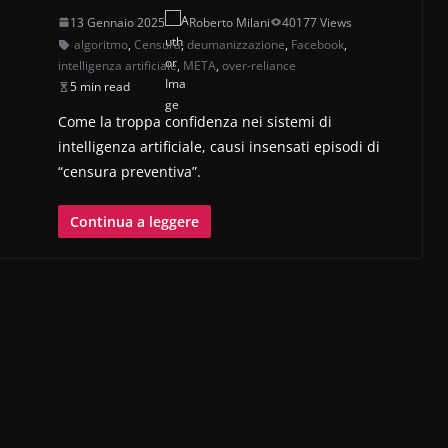
13 Gennaio 2025
Roberto Milani
40177 Views
algoritmo
,
Censura
,
deumanizzazione
,
Facebook
,
intelligenza artificiale
,
META
,
over-reliance
5 min read
Come la troppa confidenza nei sistemi di
intelligenza artificiale, causi insensati episodi di
“censura preventiva”.
Continua a leggere