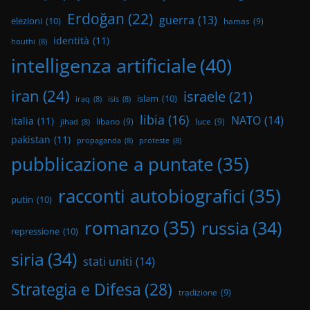
Erdoğan
(22)
guerra
(13)
elezioni
(10)
hamas
(9)
identità
(11)
houthi
(8)
intelligenza artificiale
(40)
iran
(24)
israele
(21)
islam
(10)
iraq
(8)
isis
(8)
libia
(16)
NATO
(14)
italia
(11)
libano
(9)
luce
(9)
jihad
(8)
pakistan
(11)
propaganda
(8)
proteste
(8)
pubblicazione a puntate
(35)
racconti autobiografici
(35)
putin
(10)
romanzo
(35)
russia
(34)
repressione
(10)
siria
(34)
stati uniti
(14)
Strategia e Difesa
(28)
tradizione
(9)