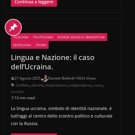
Continua a leggere
FILOLOGIA
POLITOLOGIA
SCIENZE SOCIALI E UMANISTICHE
SOCIOLOGIA
STORIA
Lingua e Nazione: il caso
dell’Ucraina.
27 Agosto 2025
Daniele Biello
14924 Views
conflitto
,
identità
,
imperialismo
,
indipendenza
,
russo
,
ucraino
13 min read
La lingua ucraina, simbolo di identità nazionale, è
tutt’oggi al centro dello scontro politico e culturale
con la Russia.