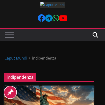
Skip
to
content
Caput Mundi
>
indipendenza
indipendenza