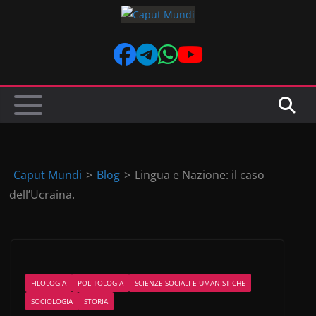
Skip
to
content
Caput Mundi
>
Blog
>
Lingua e Nazione: il caso
dell’Ucraina.
FILOLOGIA
POLITOLOGIA
SCIENZE SOCIALI E UMANISTICHE
SOCIOLOGIA
STORIA