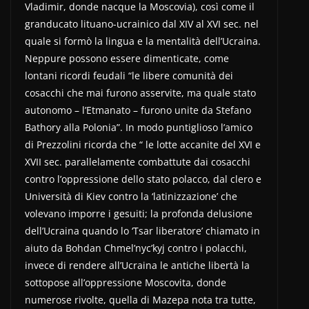
Vladimir, donde nacque la Moscovia), così come il
granducato lituano-ucrainico dal XIV al XVI sec. nel
quale si formò la lingua e la mentalità dell’Ucraina.
Neppure possono essere dimenticate, come
lontani ricordi feudali “le libere comunità dei
cosacchi che mai furono asservite, ma quale stato
autonomo – l’Etmanato – furono unite da Stefano
Bathory alla Polonia”. In modo puntiglioso l’amico
di Prezzolini ricorda che “ le lotte accanite del XVI e
XVII sec. parallelamente combattute dai cosacchi
contro l’oppressione dello stato polacco, dal clero e
Università di Kiev contro la ‘latinizzazione’ che
volevano imporre i gesuiti; la profonda delusione
dell’Ucraina quando lo ‘Tsar liberatore’ chiamato in
aiuto da Bohdan Chmel’nyc’kyj contro i polacchi,
invece di rendere all’Ucraina le antiche libertà la
sottopose all’oppressione Moscovita, donde
numerose rivolte, quella di Mazepa nota tra tutte,