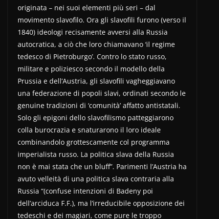
originata – nei suoi elementi più seri – dal
movimento slavofilo. Ora gli slavofili furono (verso il
1840) ideologi recisamente avversi alla Russia
autocratica, a ciò che loro chiamavano ‘il regime
tedesco di Pietroburgo’. Contro lo stato russo,
militare e poliziesco secondo il modello della
Prussia e dell’Austria, gli slavofili vagheggiavano
una federazione di popoli slavi, ordinati secondo le
genuine tradizioni di ‘comunità’ affatto antistatali.
Solo gli epigoni dello slavofilismo patteggiarono
colla burocrazia e snaturarono il loro ideale
combinandolo grottescamente col programma
imperialista russo. La politica slava della Russia
non è mai stata che un bluff”. Parimenti l’Austria ha
avuto velleità di una politica slava contraria alla
Russia “(confuse intenzioni di Badeny poi
dell’arciduca F.F.), ma l’irreducibile opposizione dei
tedeschi e dei magiari, come pure le troppo