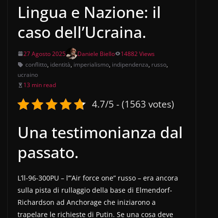
Lingua e Nazione: il
caso dell’Ucraina.
27 Agosto 2025
Daniele Biello
14882 Views
conflitto
,
identità
,
imperialismo
,
indipendenza
,
russo
,
ucraino
13 min read
4.7/5 - (1563 votes)
Una testimonianza dal
passato.
L’ll-96-300PU – l’”Air force one” russo – era ancora
sulla pista di rullaggio della base di Elmendorf-
Richardson ad Anchorage che iniziarono a
trapelare le richieste di Putin. Se una cosa deve