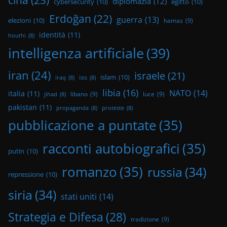
diplomazia
(12)
cybersecurity
(10)
egitto
(10)
Erdoğan
(22)
guerra
(13)
elezioni
(10)
hamas
(9)
identità
(11)
houthi
(8)
intelligenza artificiale
(39)
iran
(24)
israele
(21)
islam
(10)
iraq
(8)
isis
(8)
libia
(16)
NATO
(14)
italia
(11)
libano
(9)
luce
(9)
jihad
(8)
pakistan
(11)
propaganda
(8)
proteste
(8)
pubblicazione a puntate
(35)
racconti autobiografici
(35)
putin
(10)
romanzo
(35)
russia
(34)
repressione
(10)
siria
(34)
stati uniti
(14)
Strategia e Difesa
(28)
tradizione
(9)