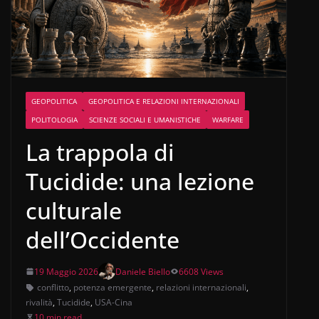
GEOPOLITICA
GEOPOLITICA E RELAZIONI INTERNAZIONALI
POLITOLOGIA
SCIENZE SOCIALI E UMANISTICHE
WARFARE
La trappola di
Tucidide: una lezione
culturale
dell’Occidente
19 Maggio 2026
Daniele Biello
6608 Views
conflitto
,
potenza emergente
,
relazioni internazionali
,
rivalità
,
Tucidide
,
USA-Cina
10 min read