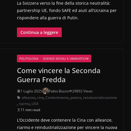
La Svizzera verso la fine della storica neutralità:
partnership UE, fondo SAFE ed aiuti all’Ucraina per
rispondere alla guerra di Putin.
Continua a leggere
POLITOLOGIA
SCIENZE SOCIALI E UMANISTICHE
Come vincere la Seconda
Guerra Fredda
1 Luglio 2025
Fabio Bozzo
29892 Views
alleanze
,
cina
,
Contenimento
,
potere
,
reindustrializzazione
,
riarmo
,
USA
11 min read
L’Occidente deve contenere la Cina con alleanze,
riarmo e reindustrializzazione per vincere la nuova