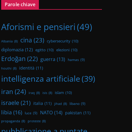
Parole chiave
Aforismi e pensieri
(49)
cina
(23)
cybersecurity
(10)
Albania
(8)
diplomazia
(12)
egitto
(10)
elezioni
(10)
Erdoğan
(22)
guerra
(13)
hamas
(9)
identità
(11)
houthi
(8)
intelligenza artificiale
(39)
iran
(24)
islam
(10)
iraq
(8)
isis
(8)
israele
(21)
italia
(11)
libano
(9)
jihad
(8)
libia
(16)
NATO
(14)
pakistan
(11)
luce
(9)
propaganda
(8)
proteste
(8)
pubblicazione a puntate