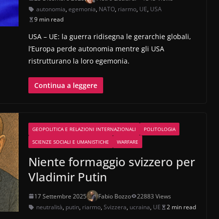
autonomia
,
egemonia
,
NATO
,
riarmo
,
UE
,
USA
9 min read
USA – UE: la guerra ridisegna le gerarchie globali,
l’Europa perde autonomia mentre gli USA
ristrutturano la loro egemonia.
Continua a leggere
GEOPOLITICA E RELAZIONI INTERNAZIONALI
POLITOLOGIA
SCIENZE SOCIALI E UMANISTICHE
WARFARE
Niente formaggio svizzero per
Vladimir Putin
17 Settembre 2025
Fabio Bozzo
22883 Views
neutralità
,
putin
,
riarmo
,
Svizzera
,
ucraina
,
UE
2 min read