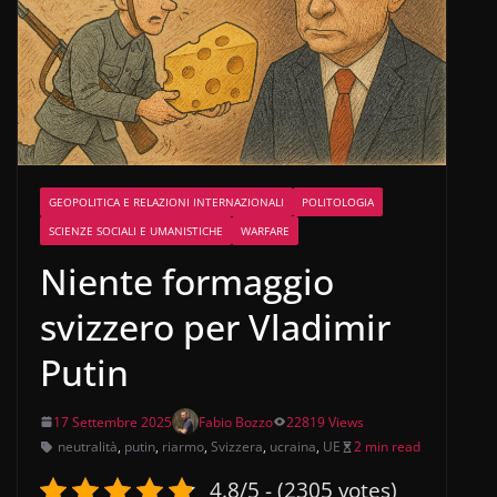
GEOPOLITICA E RELAZIONI INTERNAZIONALI
POLITOLOGIA
SCIENZE SOCIALI E UMANISTICHE
WARFARE
Niente formaggio
svizzero per Vladimir
Putin
17 Settembre 2025
Fabio Bozzo
22819 Views
neutralità
,
putin
,
riarmo
,
Svizzera
,
ucraina
,
UE
2 min read
4.8/5 - (2305 votes)