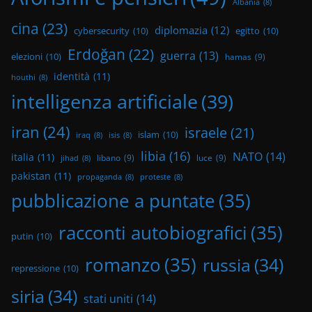
Albania
(8)
cina
(23)
diplomazia
(12)
cybersecurity
(10)
egitto
(10)
Erdoğan
(22)
guerra
(13)
elezioni
(10)
hamas
(9)
identità
(11)
houthi
(8)
intelligenza artificiale
(39)
iran
(24)
israele
(21)
islam
(10)
iraq
(8)
isis
(8)
libia
(16)
NATO
(14)
italia
(11)
libano
(9)
luce
(9)
jihad
(8)
pakistan
(11)
propaganda
(8)
proteste
(8)
pubblicazione a puntate
(35)
racconti autobiografici
(35)
putin
(10)
romanzo
(35)
russia
(34)
repressione
(10)
siria
(34)
stati uniti
(14)