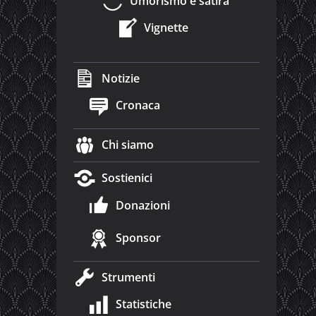
Umorismo e satira
Vignette
Notizie
Cronaca
Chi siamo
Sostienici
Donazioni
Sponsor
Strumenti
Statistiche