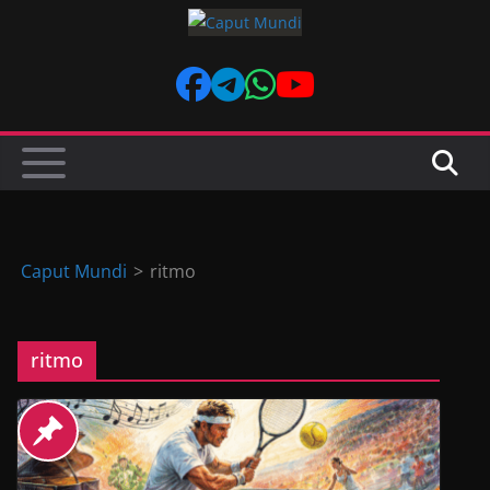
Skip
to
content
Caput Mundi
>
ritmo
ritmo