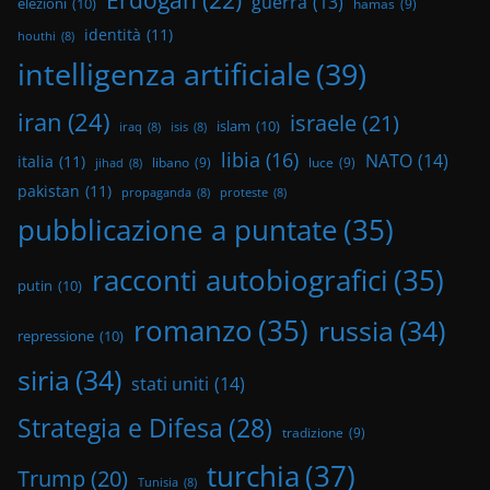
guerra
(13)
elezioni
(10)
hamas
(9)
identità
(11)
houthi
(8)
intelligenza artificiale
(39)
iran
(24)
israele
(21)
islam
(10)
iraq
(8)
isis
(8)
libia
(16)
NATO
(14)
italia
(11)
libano
(9)
luce
(9)
jihad
(8)
pakistan
(11)
propaganda
(8)
proteste
(8)
pubblicazione a puntate
(35)
racconti autobiografici
(35)
putin
(10)
romanzo
(35)
russia
(34)
repressione
(10)
siria
(34)
stati uniti
(14)
Strategia e Difesa
(28)
tradizione
(9)
turchia
(37)
Trump
(20)
Tunisia
(8)