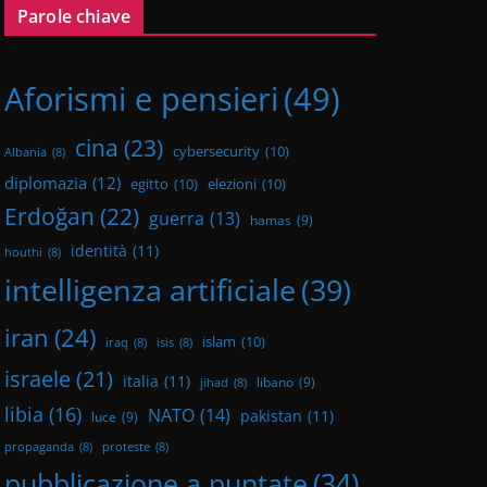
Parole chiave
Aforismi e pensieri
(49)
cina
(23)
cybersecurity
(10)
Albania
(8)
diplomazia
(12)
egitto
(10)
elezioni
(10)
Erdoğan
(22)
guerra
(13)
hamas
(9)
identità
(11)
houthi
(8)
intelligenza artificiale
(39)
iran
(24)
islam
(10)
iraq
(8)
isis
(8)
israele
(21)
italia
(11)
libano
(9)
jihad
(8)
libia
(16)
NATO
(14)
pakistan
(11)
luce
(9)
propaganda
(8)
proteste
(8)
pubblicazione a puntate
(34)