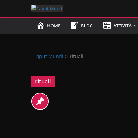
Skip
to
content
HOME
BLOG
ATTIVITÀ
Caput Mundi
>
rituali
rituali