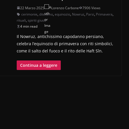
22 Marzo 2025
Lorenzo Carbone
7906 Views
cerimonie
,
diteismo
,
equinozio
,
Nowruz
,
Parsi
,
Primavera
,
rituali
,
spiriti giusti
4 min read
Il Nowruz, antichissimo capodanno persiano,
celebra l’equinozio di primavera con riti simbolici,
come il salto del fuoco e il rito delle Haft Sîn.
Continua a leggere