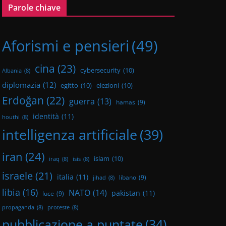
Parole chiave
Aforismi e pensieri
(49)
cina
(23)
cybersecurity
(10)
Albania
(8)
diplomazia
(12)
egitto
(10)
elezioni
(10)
Erdoğan
(22)
guerra
(13)
hamas
(9)
identità
(11)
houthi
(8)
intelligenza artificiale
(39)
iran
(24)
islam
(10)
iraq
(8)
isis
(8)
israele
(21)
italia
(11)
libano
(9)
jihad
(8)
libia
(16)
NATO
(14)
pakistan
(11)
luce
(9)
propaganda
(8)
proteste
(8)
pubblicazione a puntate
(34)