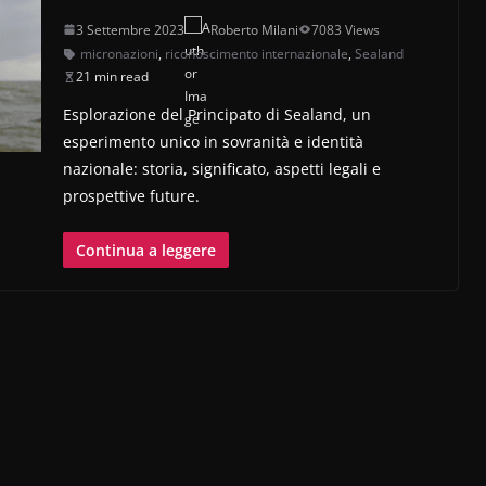
3 Settembre 2023
Roberto Milani
7083 Views
micronazioni
,
riconoscimento internazionale
,
Sealand
21 min read
Esplorazione del Principato di Sealand, un
esperimento unico in sovranità e identità
nazionale: storia, significato, aspetti legali e
prospettive future.
Continua a leggere