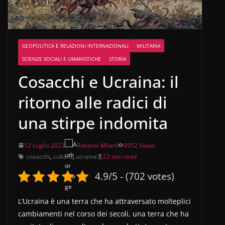
GEOPOLITICA E RELAZIONI INTERNAZIONALI
MILITARIA
SCIENZE SOCIALI E UMANISTICHE
STORIA
Cosacchi e Ucraina: il
ritorno alle radici di
una stirpe indomita
12 Luglio 2023
Roberto Milani
6952 Views
cosacchi
,
cultura
,
ucraina
23 min read
4.9/5 - (702 votes)
L’Ucraina è una terra che ha attraversato molteplici
cambiamenti nel corso dei secoli, una terra che ha