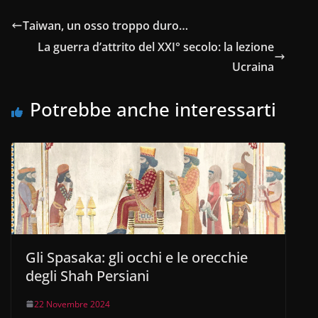
e
s
e
gr
di
Taiwan, un osso troppo duro…
b
A
dI
a
vi
La guerra d’attrito del XXI° secolo: la lezione
o
p
n
m
di
Ucraina
o
p
Potrebbe anche interessarti
k
Gli Spasaka: gli occhi e le orecchie
degli Shah Persiani
22 Novembre 2024