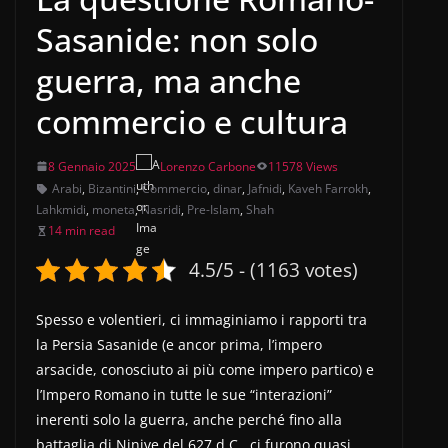
Sasanide: non solo
guerra, ma anche
commercio e cultura
8 Gennaio 2025
Lorenzo Carbone
11578 Views
Arabi
,
Bizantini
,
Commercio
,
dinar
,
Jafnidi
,
Kaveh Farrokh
,
Lahkmidi
,
moneta
,
Nasridi
,
Pre-Islam
,
Shah
14 min read
4.5/5 - (1163 votes)
Spesso e volentieri, ci immaginiamo i rapporti tra
la Persia Sasanide (e ancor prima, l’impero
arsacide, conosciuto ai più come impero partico) e
l’Impero Romano in tutte le sue “interazioni”
inerenti solo la guerra, anche perché fino alla
battaglia di Ninive del 627 d.C., ci furono quasi