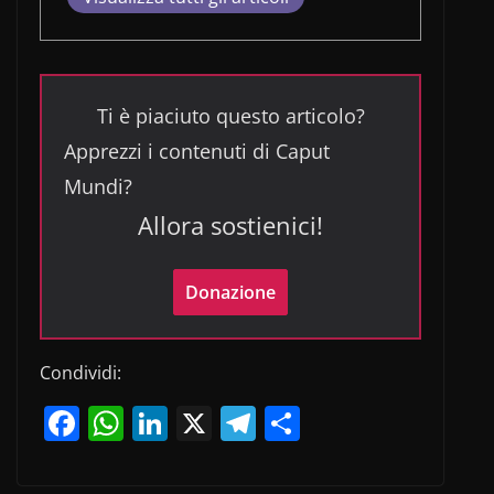
Ti è piaciuto questo articolo?
Apprezzi i contenuti di Caput
Mundi?
Allora sostienici!
Donazione
Condividi:
F
W
Li
X
T
C
a
h
n
el
o
c
at
k
e
n