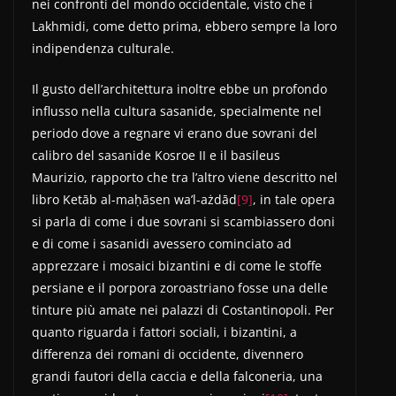
nei confronti del mondo occidentale, visto che i
Lakhmidi, come detto prima, ebbero sempre la loro
indipendenza culturale.
Il gusto dell’architettura inoltre ebbe un profondo
influsso nella cultura sasanide, specialmente nel
periodo dove a regnare vi erano due sovrani del
calibro del sasanide Kosroe II e il basileus
Maurizio, rapporto che tra l’altro viene descritto nel
libro Ketāb al-­maḥāsen wa’l-ażdād
[9]
, in tale opera
si parla di come i due sovrani si scambiassero doni
e di come i sasanidi avessero cominciato ad
apprezzare i mosaici bizantini e di come le stoffe
persiane e il porpora zoroastriano fosse una delle
tinture più amate nei palazzi di Costantinopoli. Per
quanto riguarda i fattori sociali, i bizantini, a
differenza dei romani di occidente, divennero
grandi fautori della caccia e della falconeria, una