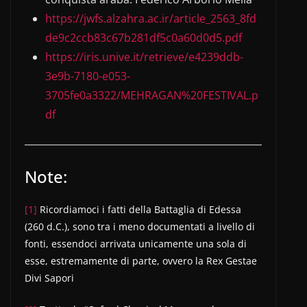
https://jwfs.alzahra.ac.ir/article_2563_8fd
de9c2ccb83c67b281df5c0a60d0d5.pdf
https://iris.unive.it/retrieve/e4239ddb-
3e9b-7180-e053-
3705fe0a3322/MEHRAGAN%20FESTIVAL.p
df
Note:
[1]
Ricordiamoci i fatti della Battaglia di Edessa
(260 d.C.), sono tra i meno documentati a livello di
fonti, essendoci arrivata unicamente una sola di
esse, estremamente di parte, ovvero la Rex Gestae
Divi Sapori