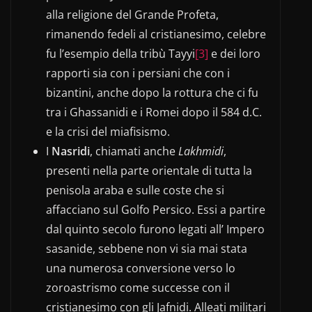
alla religione del Grande Profeta,
rimanendo fedeli al cristianesimo, celebre
fu l’esempio della tribù Tayyi
[3]
e dei loro
rapporti sia con i persiani che con i
bizantini, anche dopo la rottura che ci fu
tra i Ghassanidi e i Romei dopo il 584 d.C.
e la crisi del miafisismo.
I
Nasridi
, chiamati anche
Lakhmidi
,
presenti nella parte orientale di tutta la
penisola araba e sulle coste che si
affacciano sul Golfo Persico. Essi a partire
dal quinto secolo furono legati all’ Impero
sasanide, sebbene non vi sia mai stata
una numerosa conversione verso lo
zoroastrismo come successe con il
cristianesimo con gli Jafnidi. Alleati militari