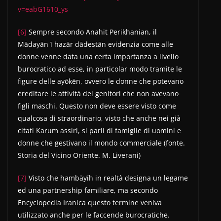
v=eabG1610_ys
[6]
Sempre secondo Anahit Perikhanian, il
Mādayān ī hazār dādestān evidenzia come alle
donne venne data una certa importanza a livello
burocratico ad esse, in particolar modo tramite le
figure delle ayōkēn, ovvero le donne che potevano
ereditare le attività dei genitori che non avevano
figli maschi. Questo non deve essere visto come
qualcosa di straordinario, visto che anche nei già
citati Karum assiri, si parli di famiglie di uomini e
donne che gestivano il mondo commerciale (fonte.
Storia del Vicino Oriente. M. Liverani)
[7]
Visto che hambāyīh in realtà designa un legame
ed una partnership familiare, ma secondo
Encyclopedia Iranica questo termine veniva
utilizzato anche per le faccende burocratiche.