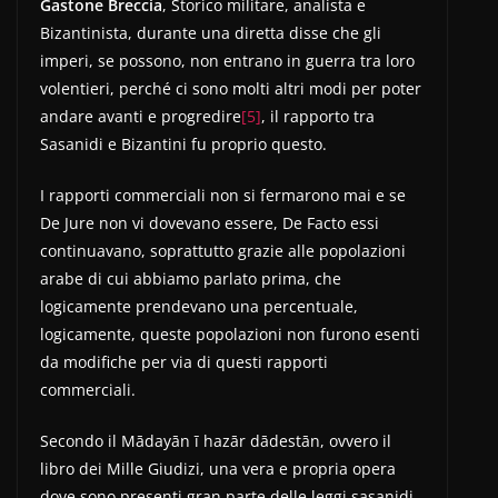
Gastone Breccia
, Storico militare, analista e
Bizantinista, durante una diretta disse che gli
imperi, se possono, non entrano in guerra tra loro
volentieri, perché ci sono molti altri modi per poter
andare avanti e progredire
[5]
, il rapporto tra
Sasanidi e Bizantini fu proprio questo.
I rapporti commerciali non si fermarono mai e se
De Jure non vi dovevano essere, De Facto essi
continuavano, soprattutto grazie alle popolazioni
arabe di cui abbiamo parlato prima, che
logicamente prendevano una percentuale,
logicamente, queste popolazioni non furono esenti
da modifiche per via di questi rapporti
commerciali.
Secondo il Mādayān ī hazār dādestān, ovvero il
libro dei Mille Giudizi, una vera e propria opera
dove sono presenti gran parte delle leggi sasanidi,