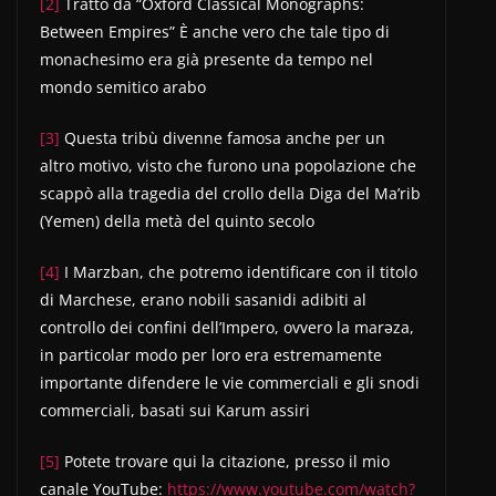
[2]
Tratto da “Oxford Classical Monographs:
Between Empires” È anche vero che tale tipo di
monachesimo era già presente da tempo nel
mondo semitico arabo
[3]
Questa tribù divenne famosa anche per un
altro motivo, visto che furono una popolazione che
scappò alla tragedia del crollo della Diga del Ma’rib
(Yemen) della metà del quinto secolo
[4]
I Marzban, che potremo identificare con il titolo
di Marchese, erano nobili sasanidi adibiti al
controllo dei confini dell’Impero, ovvero la marəza,
in particolar modo per loro era estremamente
importante difendere le vie commerciali e gli snodi
commerciali, basati sui Karum assiri
[5]
Potete trovare qui la citazione, presso il mio
canale YouTube:
https://www.youtube.com/watch?