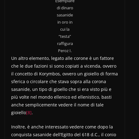
Esemplare
di dinaro
sasanide
in oro in
cui la
“testa”
raffigura
Peroz I.
Un altro elemento, legato alle corone è un fattore
che le due fazioni si sono copiati a vicenda, ovvero
il concetto di Korymbos, ovvero un gioiello di forma
sferica o circolare che stava sopra alla corona
sasanide, un tipo di gioello che si era visto più e
più volte nel mondo ellenico ed ellenistico, basti
anche semplicemente vedere il nome di tale
gioiello
[8]
.
Inoltre, è anche interessato vedere come dopo la
conquista sasanide dell’Egitto del 618 d.C., il conio