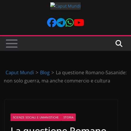
Skip
to
content
Caput Mundi
>
Blog
>
La questione Romano-Sasanide:
non solo guerra, ma anche commercio e cultura
SCIENZE SOCIALI E UMANISTICHE
STORIA
La questione Romano-