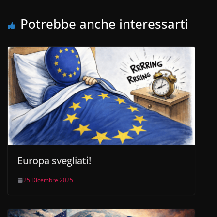
o
p
Potrebbe anche interessarti
k
Europa svegliati!
25 Dicembre 2025