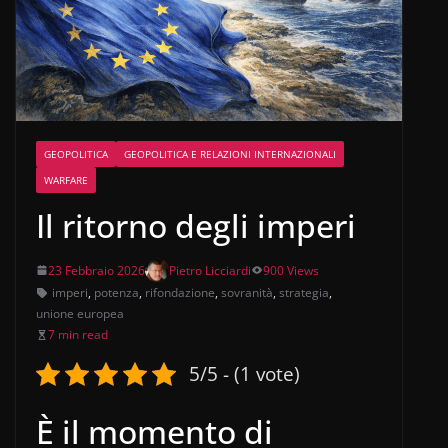
GEOPOLITICA
GEOPOLITICA E RELAZIONI INTERNAZIONALI
WARFARE
Il ritorno degli imperi
23 Febbraio 2026
Pietro Licciardi
900 Views
imperi
,
potenza
,
rifondazione
,
sovranità
,
strategia
,
unione europea
7 min read
5/5 - (1 vote)
È il momento di