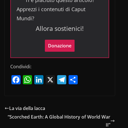
Ti è piaciuto questo articolo?
Apprezzi i contenuti di Caput
Mundi?
Allora sostienici!
Donazione
Condividi:
F
W
Li
X
T
C
a
h
n
el
o
c
at
k
e
n
e
s
e
gr
di
La via della lacca
b
A
dI
a
vi
“Scorched Earth: A Global History of World War
o
p
n
m
di
II”