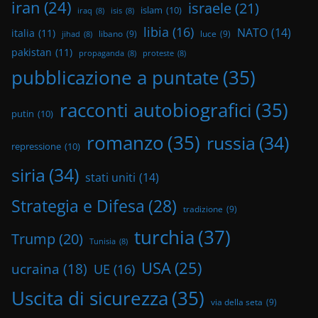
iran
(24)
israele
(21)
islam
(10)
iraq
(8)
isis
(8)
libia
(16)
NATO
(14)
italia
(11)
libano
(9)
luce
(9)
jihad
(8)
pakistan
(11)
propaganda
(8)
proteste
(8)
pubblicazione a puntate
(35)
racconti autobiografici
(35)
putin
(10)
romanzo
(35)
russia
(34)
repressione
(10)
siria
(34)
stati uniti
(14)
Strategia e Difesa
(28)
tradizione
(9)
turchia
(37)
Trump
(20)
Tunisia
(8)
USA
(25)
ucraina
(18)
UE
(16)
Uscita di sicurezza
(35)
via della seta
(9)