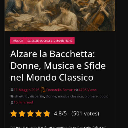
MUSICA
SCIENZE SOCIALI E UMANISTICHE
Alzare la Bacchetta:
Donne, Musica e Sfide
nel Mondo Classico
11 Maggio 2026
Donatella Ferraris
4706 Views
direttrici
,
disparità
,
Donne
,
musica classica
,
pioniere
,
podio
15 min read
4.8/5 - (501 votes)
La musica classica è un linguaggio universale fatto di