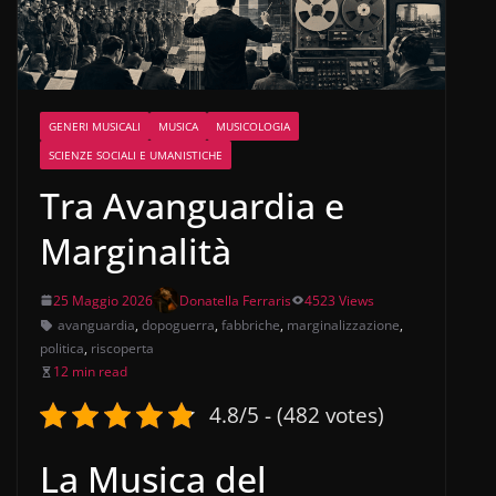
GENERI MUSICALI
MUSICA
MUSICOLOGIA
SCIENZE SOCIALI E UMANISTICHE
Tra Avanguardia e
Marginalità
25 Maggio 2026
Donatella Ferraris
4523 Views
avanguardia
,
dopoguerra
,
fabbriche
,
marginalizzazione
,
politica
,
riscoperta
12 min read
4.8/5 - (482 votes)
La Musica del