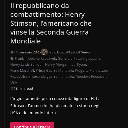
Il repubblicano da
combattimento: Henry
Stimson, l’americano che
vinse la Seconda Guerra
Mondiale
14 Gennaio 2025
Fabio Bozzo
22684 Views
Franklin Delano Roosevelt
,
Generale Patton
,
giappone
,
Henry Lewis Stimson
,
Henry Morgenthau
,
Kyoto
,
Piano Marshall
,
Prima Guerra Mondiale
,
Progetto Manhattan
,
Repubblicani
,
seconda guerra mondiale
,
Theodore Roosevelt
,
USA
18 min read
L’ingiustamente poco conosciuta figura di H. L.
Stimson, l’uomo che ha plasmato la storia degli
USA e del mondo intero.
Continua a leggere