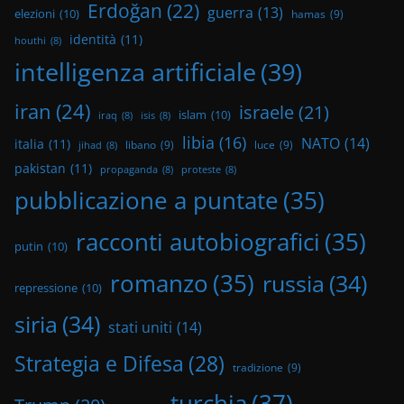
Erdoğan
(22)
guerra
(13)
elezioni
(10)
hamas
(9)
identità
(11)
houthi
(8)
intelligenza artificiale
(39)
iran
(24)
israele
(21)
islam
(10)
iraq
(8)
isis
(8)
libia
(16)
NATO
(14)
italia
(11)
libano
(9)
luce
(9)
jihad
(8)
pakistan
(11)
propaganda
(8)
proteste
(8)
pubblicazione a puntate
(35)
racconti autobiografici
(35)
putin
(10)
romanzo
(35)
russia
(34)
repressione
(10)
siria
(34)
stati uniti
(14)
Strategia e Difesa
(28)
tradizione
(9)
turchia
(37)