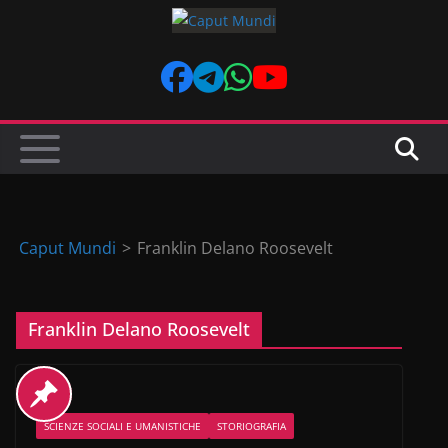
Skip
to
content
Caput Mundi
>
Franklin Delano Roosevelt
Franklin Delano Roosevelt
SCIENZE SOCIALI E UMANISTICHE
STORIOGRAFIA