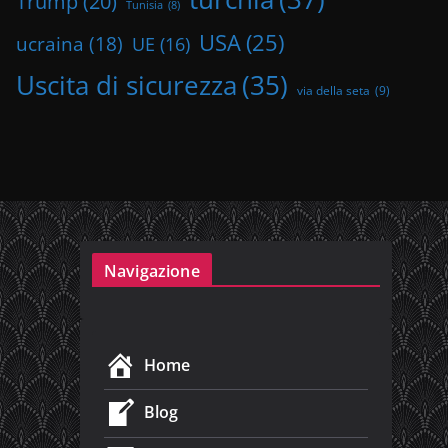
Trump
(20)
Tunisia
(8)
USA
(25)
ucraina
(18)
UE
(16)
Uscita di sicurezza
(35)
via della seta
(9)
Navigazione
Home
Blog