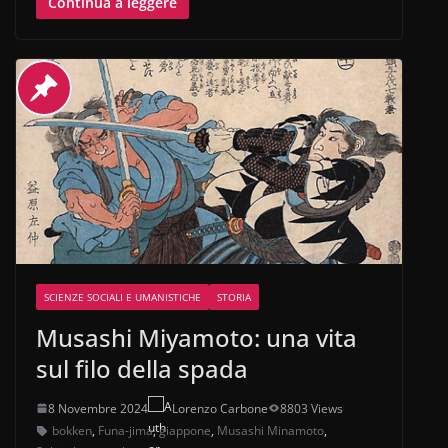
Continua a leggere
SCIENZE SOCIALI E UMANISTICHE
STORIA
Musashi Miyamoto: una vita
sul filo della spada
8 Novembre 2024
Lorenzo Carbone
8803 Views
bokken
,
Funa-jima
,
giappone
,
Musashi Minamoto
,