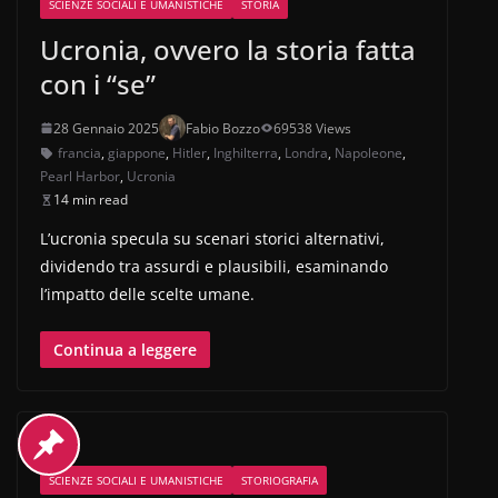
SCIENZE SOCIALI E UMANISTICHE
STORIA
Ucronia, ovvero la storia fatta
con i “se”
28 Gennaio 2025
Fabio Bozzo
69538 Views
francia
,
giappone
,
Hitler
,
Inghilterra
,
Londra
,
Napoleone
,
Pearl Harbor
,
Ucronia
14 min read
L’ucronia specula su scenari storici alternativi,
dividendo tra assurdi e plausibili, esaminando
l’impatto delle scelte umane.
Continua a leggere
SCIENZE SOCIALI E UMANISTICHE
STORIOGRAFIA