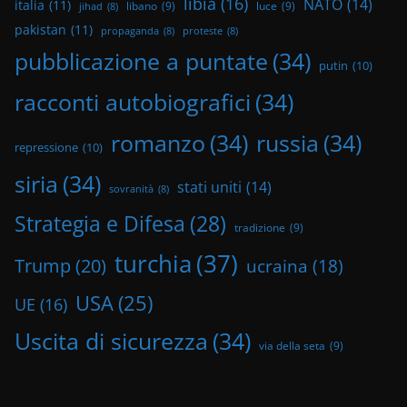
libia
(16)
NATO
(14)
italia
(11)
libano
(9)
luce
(9)
jihad
(8)
pakistan
(11)
propaganda
(8)
proteste
(8)
pubblicazione a puntate
(34)
putin
(10)
racconti autobiografici
(34)
romanzo
(34)
russia
(34)
repressione
(10)
siria
(34)
stati uniti
(14)
sovranità
(8)
Strategia e Difesa
(28)
tradizione
(9)
turchia
(37)
Trump
(20)
ucraina
(18)
USA
(25)
UE
(16)
Uscita di sicurezza
(34)
via della seta
(9)