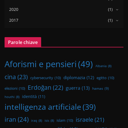
2020
(1)
2017
(1)
Parole chiave
Aforismi e pensieri
(49)
Albania
(8)
cina
(23)
diplomazia
(12)
cybersecurity
(10)
egitto
(10)
Erdoğan
(22)
guerra
(13)
elezioni
(10)
hamas
(9)
identità
(11)
houthi
(8)
intelligenza artificiale
(39)
iran
(24)
israele
(21)
islam
(10)
iraq
(8)
isis
(8)