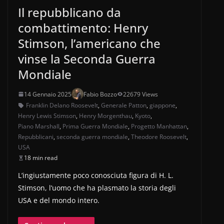
Il repubblicano da
combattimento: Henry
Stimson, l’americano che
vinse la Seconda Guerra
Mondiale
14 Gennaio 2025
Fabio Bozzo
22679 Views
Franklin Delano Roosevelt
,
Generale Patton
,
giappone
,
Henry Lewis Stimson
,
Henry Morgenthau
,
Kyoto
,
Piano Marshall
,
Prima Guerra Mondiale
,
Progetto Manhattan
,
Repubblicani
,
seconda guerra mondiale
,
Theodore Roosevelt
,
USA
18 min read
L’ingiustamente poco conosciuta figura di H. L.
Stimson, l’uomo che ha plasmato la storia degli
USA e del mondo intero.