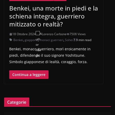
Benkei, una morte in piedi e la
schiena integra, guerriero
mitizzato o realtà?
18 Ottobre 2024
Lorenzo Carbone
7508 Views
Benkei
,
giappone
,
monaci guerrieri
,
Sohei
9 min read
Benkei, monaco guerriero, morì eroicamente in
piedi, difendendo il suo signore Yoshitsune.
Simbolo giapponese di lealtà, coraggio, forza.
Continua a leggere
Categorie